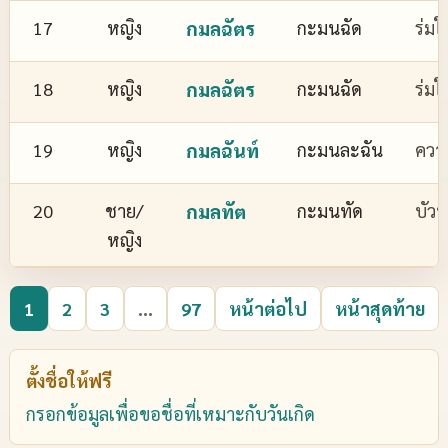
17
หญิง
กมลฉัตร
กะมนฉัด
ร่มใ
18
หญิง
กมลฉัตร
กะมนฉัด
ร่มใ
19
หญิง
กมลฉันท์
กะมนละฉัน
ควา
20
ชาย/
กมลทัต
กะมนทัด
บัว
หญิง
1
2
3
...
97
หน้าต่อไป
หน้าสุดท้าย
ตั้งชื่อให้ฟรี
กรอกข้อมูลเพื่อขอชื่อที่เหมาะกับวันเกิด