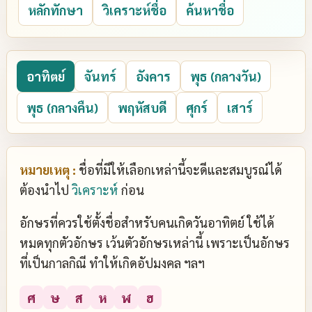
หลักทักษา
วิเคราะห์ชื่อ
ค้นหาชื่อ
อาทิตย์
จันทร์
อังคาร
พุธ (กลางวัน)
พุธ (กลางคืน)
พฤหัสบดี
ศุกร์
เสาร์
หมายเหตุ :
ชื่อที่มีให้เลือกเหล่านี้จะดีและสมบูรณ์ได้
ต้องนำไป
วิเคราะห์
ก่อน
อักษรที่ควรใช้ตั้งชื่อสำหรับคนเกิดวันอาทิตย์ ใช้ได้
หมดทุกตัวอักษร เว้นตัวอักษรเหล่านี้ เพราะเป็นอักษร
ที่เป็นกาลกิณี ทำให้เกิดอัปมงคล ฯลฯ
ศ
ษ
ส
ห
ฬ
ฮ