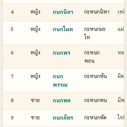
4
หญิง
กนกนิภา
กะหนกนิพา
เหม
5
หญิง
กนกไผท
กะหนกผะ
แผ่
ไท
6
หญิง
กนกพร
กะหนก
ทอง
พอน
7
หญิง
กนก
กะหนกพัน
ผิด
พรรณ
8
ชาย
กนกพล
กะหนกพน
มีพล
9
ชาย
กนกภัทร
กะหนกพัด
ใจที