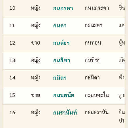
10
หญิง
กนกรดา
กหนกระดา
ชื่
11
หญิง
กนดา
กะนะลา
แสงส
12
ชาย
กนต์ธร
กนทอน
ผู้ทร
13
หญิง
กนธิชา
กนทิชา
เกิด
14
หญิง
กนิดา
กะนิดา
พึงพ
15
ชาย
กมนดนัย
กะมนดะไน
ลูกผ
16
หญิง
กมรานันท์
กะมะรานัน
ยินด
ปรา