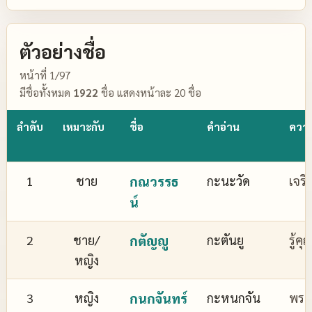
ตัวอย่างชื่อ
หน้าที่ 1/97
มีชื่อทั้งหมด
1922
ชื่อ แสดงหน้าละ 20 ชื่อ
ลำดับ
เหมาะกับ
ชื่อ
คำอ่าน
ควา
1
ชาย
กณวรรธ
กะนะวัด
เจริ
น์
2
ชาย/
กตัญญู
กะตันยู
รู้ค
หญิง
3
หญิง
กนกจันทร์
กะหนกจัน
พระจ