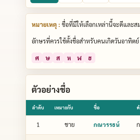
หมายเหตุ :
ชื่อที่มีให้เลือกเหล่านี้จะดีแล
อักษรที่ควรใช้ตั้งชื่อสำหรับคนเกิดวันอาทิต
ศ
ษ
ส
ห
ฬ
ฮ
ตัวอย่างชื่อ
ลำดับ
เหมาะกับ
ชื่อ
ค
1
ชาย
ก
กณวรรธน์