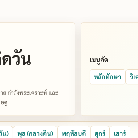
ิดวัน
เมนูลัด
หลักทักษา
วิเ
มหมาย กำลังพระเคราะห์ และ
อดู
วัน)
พุธ (กลางคืน)
พฤหัสบดี
ศุกร์
เสาร์