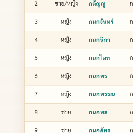
2
ชาย/หญิง
ก
กตัญญู
3
หญิง
ก
กนกจันทร์
4
หญิง
ก
กนกนิภา
5
หญิง
กนกไผท
6
หญิง
กนกพร
7
หญิง
ก
กนกพรรณ
8
ชาย
กนกพล
9
ชาย
ก
กนกภัทร