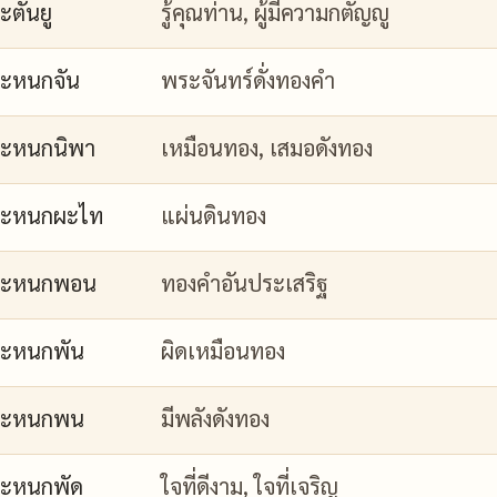
ะตันยู
รู้คุณท่าน, ผู้มีความกตัญญู
ะหนกจัน
พระจันทร์ดั่งทองคำ
ะหนกนิพา
เหมือนทอง, เสมอดังทอง
กะหนกผะไท
แผ่นดินทอง
กะหนกพอน
ทองคำอันประเสริฐ
ะหนกพัน
ผิดเหมือนทอง
กะหนกพน
มีพลังดังทอง
ะหนกพัด
ใจที่ดีงาม, ใจที่เจริญ