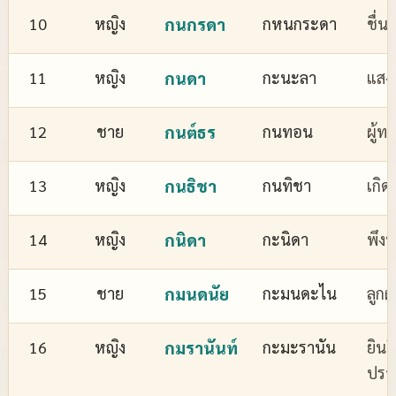
10
หญิง
กนกรดา
กหนกระดา
ชื่
11
หญิง
กนดา
กะนะลา
แสงส
12
ชาย
กนต์ธร
กนทอน
ผู้ทร
13
หญิง
กนธิชา
กนทิชา
เกิด
14
หญิง
กนิดา
กะนิดา
พึงพ
15
ชาย
กมนดนัย
กะมนดะไน
ลูกผ
16
หญิง
กมรานันท์
กะมะรานัน
ยินด
ปรา