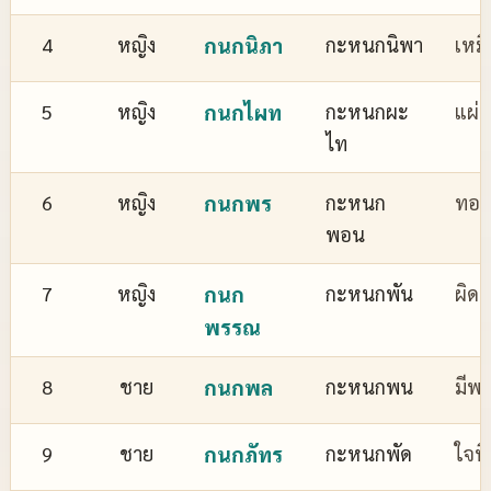
4
หญิง
กนกนิภา
กะหนกนิพา
เหม
5
หญิง
กนกไผท
กะหนกผะ
แผ่
ไท
6
หญิง
กนกพร
กะหนก
ทอง
พอน
7
หญิง
กนก
กะหนกพัน
ผิด
พรรณ
8
ชาย
กนกพล
กะหนกพน
มีพล
9
ชาย
กนกภัทร
กะหนกพัด
ใจที