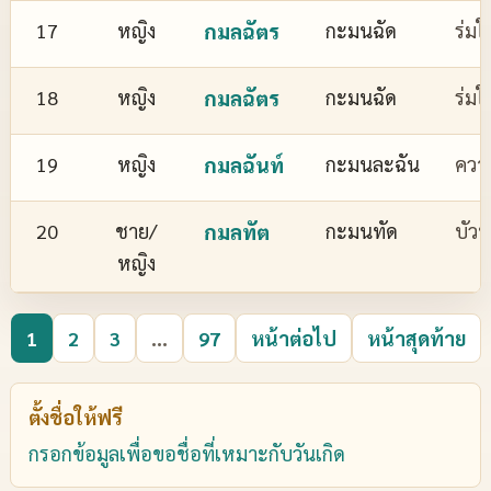
17
หญิง
กมลฉัตร
กะมนฉัด
ร่มใ
18
หญิง
กมลฉัตร
กะมนฉัด
ร่มใ
19
หญิง
กมลฉันท์
กะมนละฉัน
ควา
20
ชาย/
กมลทัต
กะมนทัด
บัว
หญิง
1
2
3
...
97
หน้าต่อไป
หน้าสุดท้าย
ตั้งชื่อให้ฟรี
กรอกข้อมูลเพื่อขอชื่อที่เหมาะกับวันเกิด