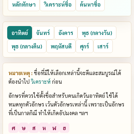
หลักทักษา
วิเคราะห์ชื่อ
ค้นหาชื่อ
อาทิตย์
จันทร์
อังคาร
พุธ (กลางวัน)
พุธ (กลางคืน)
พฤหัสบดี
ศุกร์
เสาร์
หมายเหตุ :
ชื่อที่มีให้เลือกเหล่านี้จะดีและสมบูรณ์ได้
ต้องนำไป
วิเคราะห์
ก่อน
อักษรที่ควรใช้ตั้งชื่อสำหรับคนเกิดวันอาทิตย์ ใช้ได้
หมดทุกตัวอักษร เว้นตัวอักษรเหล่านี้ เพราะเป็นอักษร
ที่เป็นกาลกิณี ทำให้เกิดอัปมงคล ฯลฯ
ศ
ษ
ส
ห
ฬ
ฮ