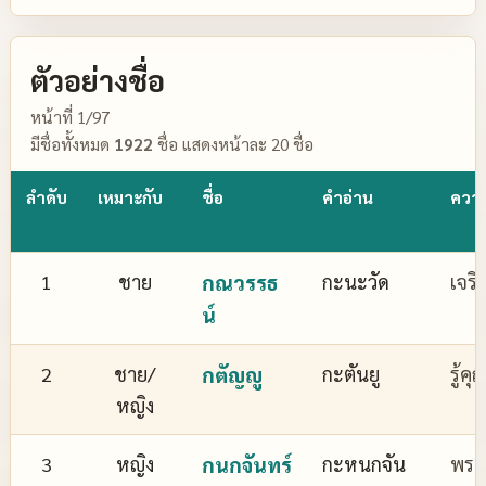
ตัวอย่างชื่อ
หน้าที่ 1/97
มีชื่อทั้งหมด
1922
ชื่อ แสดงหน้าละ 20 ชื่อ
ลำดับ
เหมาะกับ
ชื่อ
คำอ่าน
ควา
1
ชาย
กณวรรธ
กะนะวัด
เจริ
น์
2
ชาย/
กตัญญู
กะตันยู
รู้ค
หญิง
3
หญิง
กนกจันทร์
กะหนกจัน
พระจ