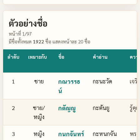
ตัวอย่างชื่อ
หน้าที่ 1/97
มีชื่อทั้งหมด
1922
ชื่อ แสดงหน้าละ 20 ชื่อ
ลำดับ
เหมาะกับ
ชื่อ
คำอ่าน
ควา
1
ชาย
กณวรรธ
กะนะวัด
เจริ
น์
2
ชาย/
กตัญญู
กะตันยู
รู้ค
หญิง
3
หญิง
กนกจันทร์
กะหนกจัน
พระจ