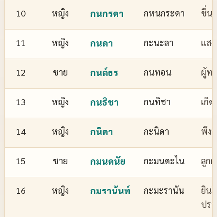
10
หญิง
กนกรดา
กหนกระดา
ชื่
11
หญิง
กนดา
กะนะลา
แสงส
12
ชาย
กนต์ธร
กนทอน
ผู้ทร
13
หญิง
กนธิชา
กนทิชา
เกิด
14
หญิง
กนิดา
กะนิดา
พึงพ
15
ชาย
กมนดนัย
กะมนดะไน
ลูกผ
16
หญิง
กมรานันท์
กะมะรานัน
ยินด
ปรา