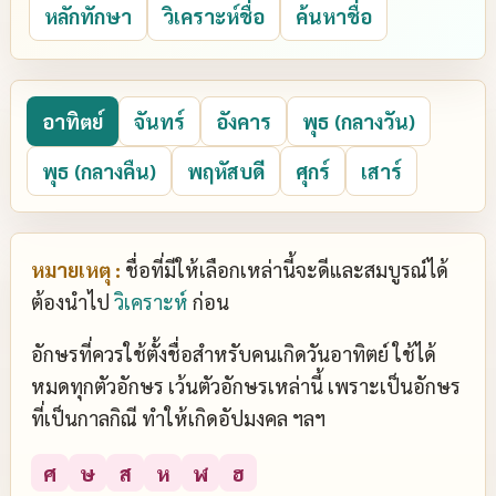
หลักทักษา
วิเคราะห์ชื่อ
ค้นหาชื่อ
อาทิตย์
จันทร์
อังคาร
พุธ (กลางวัน)
พุธ (กลางคืน)
พฤหัสบดี
ศุกร์
เสาร์
หมายเหตุ :
ชื่อที่มีให้เลือกเหล่านี้จะดีและสมบูรณ์ได้
ต้องนำไป
วิเคราะห์
ก่อน
อักษรที่ควรใช้ตั้งชื่อสำหรับคนเกิดวันอาทิตย์ ใช้ได้
หมดทุกตัวอักษร เว้นตัวอักษรเหล่านี้ เพราะเป็นอักษร
ที่เป็นกาลกิณี ทำให้เกิดอัปมงคล ฯลฯ
ศ
ษ
ส
ห
ฬ
ฮ