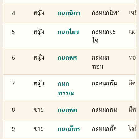
4
หญิง
กนกนิภา
กะหนกนิพา
เหม
5
หญิง
กนกไผท
กะหนกผะ
แผ่
ไท
6
หญิง
กนกพร
กะหนก
ทอง
พอน
7
หญิง
กนก
กะหนกพัน
ผิด
พรรณ
8
ชาย
กนกพล
กะหนกพน
มีพล
9
ชาย
กนกภัทร
กะหนกพัด
ใจที