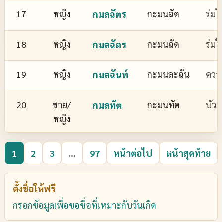
17
หญิง
กมลฉัตร
กะมนฉัด
ร่มใ
18
หญิง
กมลฉัตร
กะมนฉัด
ร่มใ
19
หญิง
กมลฉันท์
กะมนละฉัน
ควา
20
ชาย/
กมลทัต
กะมนทัด
บัว
หญิง
1
2
3
...
97
หน้าต่อไป
หน้าสุดท้าย
ตั้งชื่อให้ฟรี
กรอกข้อมูลเพื่อขอชื่อที่เหมาะกับวันเกิด