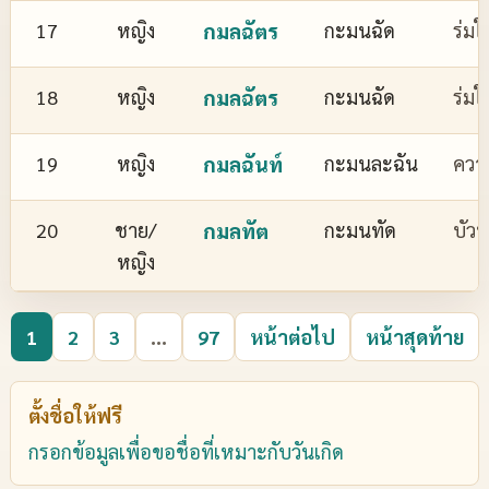
17
หญิง
กมลฉัตร
กะมนฉัด
ร่มใ
18
หญิง
กมลฉัตร
กะมนฉัด
ร่มใ
19
หญิง
กมลฉันท์
กะมนละฉัน
ควา
20
ชาย/
กมลทัต
กะมนทัด
บัว
หญิง
1
2
3
...
97
หน้าต่อไป
หน้าสุดท้าย
ตั้งชื่อให้ฟรี
กรอกข้อมูลเพื่อขอชื่อที่เหมาะกับวันเกิด