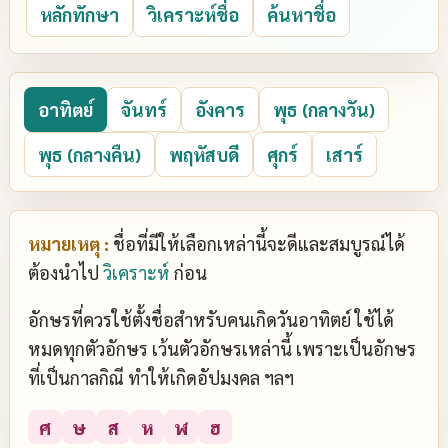
หลักทักษา
วิเคราะห์ชื่อ
ค้นหาชื่อ
อาทิตย์
จันทร์
อังคาร
พุธ (กลางวัน)
พุธ (กลางคืน)
พฤหัสบดี
ศุกร์
เสาร์
หมายเหตุ :
ชื่อที่มีให้เลือกเหล่านี้จะดีและสมบูรณ์ได้
ต้องนำไป
วิเคราะห์
ก่อน
อักษรที่ควรใช้ตั้งชื่อสำหรับคนเกิดวันอาทิตย์ ใช้ได้
หมดทุกตัวอักษร เว้นตัวอักษรเหล่านี้ เพราะเป็นอักษร
ที่เป็นกาลกิณี ทำให้เกิดอัปมงคล ฯลฯ
ศ
ษ
ส
ห
ฬ
ฮ