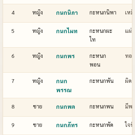
4
หญิง
กนกนิภา
กะหนกนิพา
เหม
5
หญิง
กนกไผท
กะหนกผะ
แผ่
ไท
6
หญิง
กนกพร
กะหนก
ทอง
พอน
7
หญิง
กนก
กะหนกพัน
ผิด
พรรณ
8
ชาย
กนกพล
กะหนกพน
มีพล
9
ชาย
กนกภัทร
กะหนกพัด
ใจที