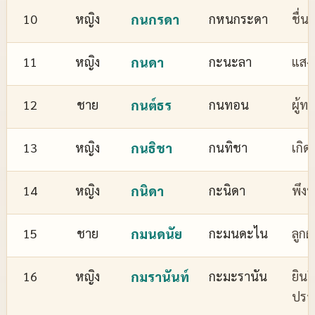
10
หญิง
กนกรดา
กหนกระดา
ชื่
11
หญิง
กนดา
กะนะลา
แสงส
12
ชาย
กนต์ธร
กนทอน
ผู้ทร
13
หญิง
กนธิชา
กนทิชา
เกิด
14
หญิง
กนิดา
กะนิดา
พึงพ
15
ชาย
กมนดนัย
กะมนดะไน
ลูกผ
16
หญิง
กมรานันท์
กะมะรานัน
ยินด
ปรา