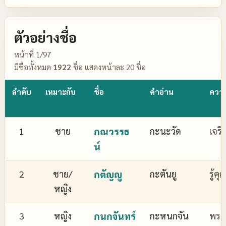
ตัวอย่างชื่อ
หน้าที่ 1/97
มีชื่อทั้งหมด
1922
ชื่อ แสดงหน้าละ 20 ชื่อ
ลำดับ
เหมาะกับ
ชื่อ
คำอ่าน
ควา
1
ชาย
กณวรรธ
กะนะวัด
เจริ
น์
2
ชาย/
กตัญญู
กะตันยู
รู้ค
หญิง
3
หญิง
กนกจันทร์
กะหนกจัน
พระจ