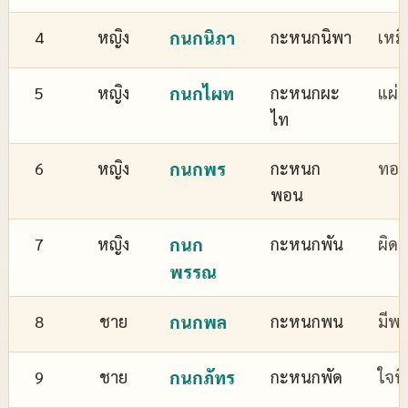
4
หญิง
กนกนิภา
กะหนกนิพา
เหม
5
หญิง
กนกไผท
กะหนกผะ
แผ่
ไท
6
หญิง
กนกพร
กะหนก
ทอง
พอน
7
หญิง
กนก
กะหนกพัน
ผิด
พรรณ
8
ชาย
กนกพล
กะหนกพน
มีพล
9
ชาย
กนกภัทร
กะหนกพัด
ใจที