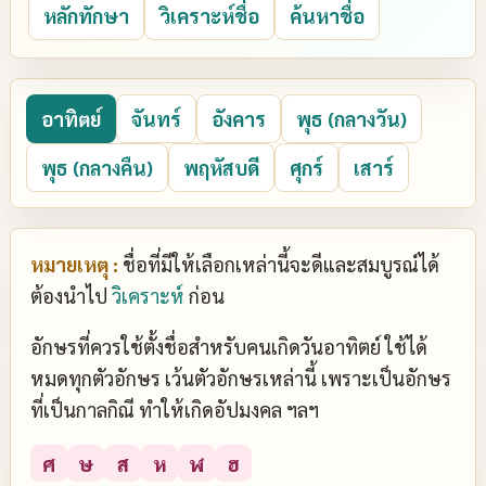
หลักทักษา
วิเคราะห์ชื่อ
ค้นหาชื่อ
อาทิตย์
จันทร์
อังคาร
พุธ (กลางวัน)
พุธ (กลางคืน)
พฤหัสบดี
ศุกร์
เสาร์
หมายเหตุ :
ชื่อที่มีให้เลือกเหล่านี้จะดีและสมบูรณ์ได้
ต้องนำไป
วิเคราะห์
ก่อน
อักษรที่ควรใช้ตั้งชื่อสำหรับคนเกิดวันอาทิตย์ ใช้ได้
หมดทุกตัวอักษร เว้นตัวอักษรเหล่านี้ เพราะเป็นอักษร
ที่เป็นกาลกิณี ทำให้เกิดอัปมงคล ฯลฯ
ศ
ษ
ส
ห
ฬ
ฮ