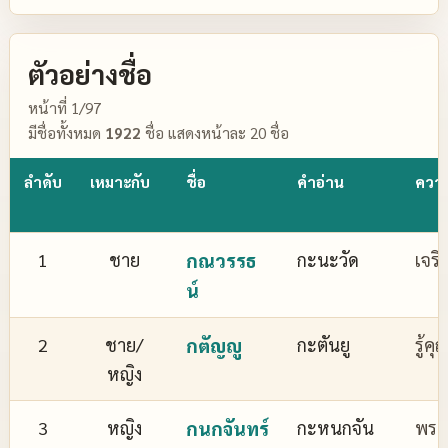
ตัวอย่างชื่อ
หน้าที่ 1/97
มีชื่อทั้งหมด
1922
ชื่อ แสดงหน้าละ 20 ชื่อ
ลำดับ
เหมาะกับ
ชื่อ
คำอ่าน
ควา
1
ชาย
กณวรรธ
กะนะวัด
เจริ
น์
2
ชาย/
กตัญญู
กะตันยู
รู้ค
หญิง
3
หญิง
กนกจันทร์
กะหนกจัน
พระจ