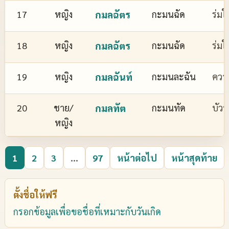
17
หญิง
กมลฉัตร
กะมนฉัด
ร่มใ
18
หญิง
กมลฉัตร
กะมนฉัด
ร่มใ
19
หญิง
กมลฉันท์
กะมนละฉัน
ควา
20
ชาย/
กมลทัต
กะมนทัด
บัว
หญิง
1
2
3
...
97
หน้าต่อไป
หน้าสุดท้าย
ตั้งชื่อให้ฟรี
กรอกข้อมูลเพื่อขอชื่อที่เหมาะกับวันเกิด