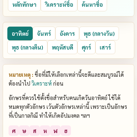
หลักทักษา
วิเคราะห์ชื่อ
ค้นหาชื่อ
อาทิตย์
จันทร์
อังคาร
พุธ (กลางวัน)
พุธ (กลางคืน)
พฤหัสบดี
ศุกร์
เสาร์
หมายเหตุ :
ชื่อที่มีให้เลือกเหล่านี้จะดีและสมบูรณ์ได้
ต้องนำไป
วิเคราะห์
ก่อน
อักษรที่ควรใช้ตั้งชื่อสำหรับคนเกิดวันอาทิตย์ ใช้ได้
หมดทุกตัวอักษร เว้นตัวอักษรเหล่านี้ เพราะเป็นอักษร
ที่เป็นกาลกิณี ทำให้เกิดอัปมงคล ฯลฯ
ศ
ษ
ส
ห
ฬ
ฮ