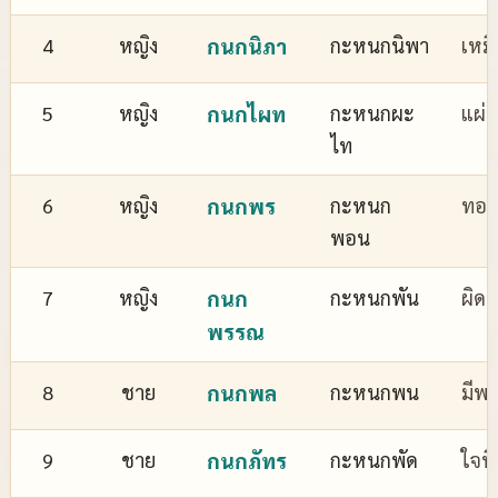
4
หญิง
กนกนิภา
กะหนกนิพา
เหม
5
หญิง
กนกไผท
กะหนกผะ
แผ่
ไท
6
หญิง
กนกพร
กะหนก
ทอง
พอน
7
หญิง
กนก
กะหนกพัน
ผิด
พรรณ
8
ชาย
กนกพล
กะหนกพน
มีพล
9
ชาย
กนกภัทร
กะหนกพัด
ใจที