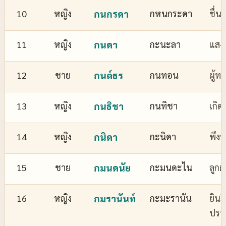
10
หญิง
กนกรดา
กหนกระดา
ชื่
11
หญิง
กนดา
กะนะลา
แสงส
12
ชาย
กนต์ธร
กนทอน
ผู้ทร
13
หญิง
กนธิชา
กนทิชา
เกิด
14
หญิง
กนิดา
กะนิดา
พึงพ
15
ชาย
กมนดนัย
กะมนดะไน
ลูกผ
16
หญิง
กมรานันท์
กะมะรานัน
ยินด
ปรา