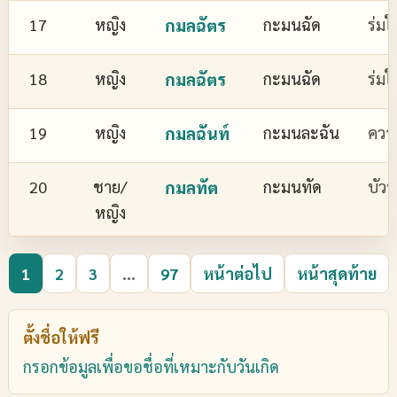
17
หญิง
กมลฉัตร
กะมนฉัด
ร่มใ
18
หญิง
กมลฉัตร
กะมนฉัด
ร่มใ
19
หญิง
กมลฉันท์
กะมนละฉัน
ควา
20
ชาย/
กมลทัต
กะมนทัด
บัว
หญิง
1
2
3
...
97
หน้าต่อไป
หน้าสุดท้าย
ตั้งชื่อให้ฟรี
กรอกข้อมูลเพื่อขอชื่อที่เหมาะกับวันเกิด