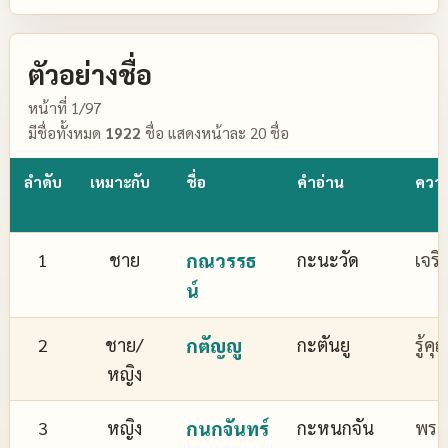
ตัวอย่างชื่อ
หน้าที่ 1/97
มีชื่อทั้งหมด
1922
ชื่อ แสดงหน้าละ 20 ชื่อ
ลำดับ
เหมาะกับ
ชื่อ
คำอ่าน
ควา
1
ชาย
กณวรรธ
กะนะวัด
เจริ
น์
2
ชาย/
กตัญญู
กะตันยู
รู้ค
หญิง
3
หญิง
กนกจันทร์
กะหนกจัน
พระจ