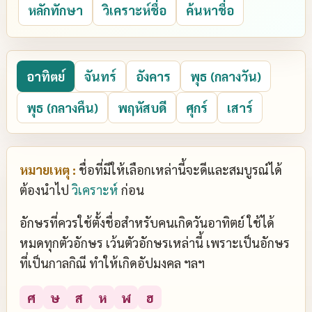
หลักทักษา
วิเคราะห์ชื่อ
ค้นหาชื่อ
อาทิตย์
จันทร์
อังคาร
พุธ (กลางวัน)
พุธ (กลางคืน)
พฤหัสบดี
ศุกร์
เสาร์
หมายเหตุ :
ชื่อที่มีให้เลือกเหล่านี้จะดีและสมบูรณ์ได้
ต้องนำไป
วิเคราะห์
ก่อน
อักษรที่ควรใช้ตั้งชื่อสำหรับคนเกิดวันอาทิตย์ ใช้ได้
หมดทุกตัวอักษร เว้นตัวอักษรเหล่านี้ เพราะเป็นอักษร
ที่เป็นกาลกิณี ทำให้เกิดอัปมงคล ฯลฯ
ศ
ษ
ส
ห
ฬ
ฮ