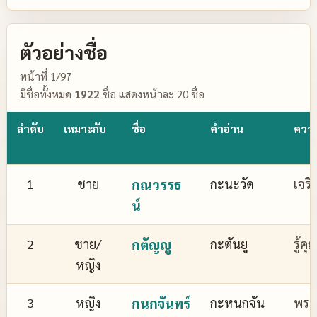
ตัวอย่างชื่อ
หน้าที่ 1/97
มีชื่อทั้งหมด
1922
ชื่อ แสดงหน้าละ 20 ชื่อ
ลำดับ
เหมาะกับ
ชื่อ
คำอ่าน
ควา
1
ชาย
กณวรรธ
กะนะวัด
เจริ
น์
2
ชาย/
กตัญญู
กะตันยู
รู้ค
หญิง
3
หญิง
กนกจันทร์
กะหนกจัน
พระจ