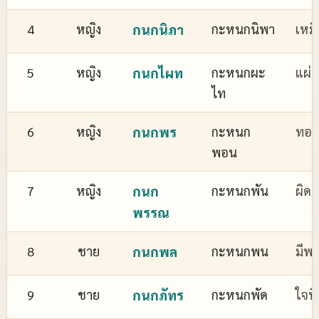
4
หญิง
กนกนิภา
กะหนกนิพา
เหม
5
หญิง
กนกไผท
กะหนกผะ
แผ่
ไท
6
หญิง
กนกพร
กะหนก
ทอง
พอน
7
หญิง
กนก
กะหนกพัน
ผิด
พรรณ
8
ชาย
กนกพล
กะหนกพน
มีพล
9
ชาย
กนกภัทร
กะหนกพัด
ใจที