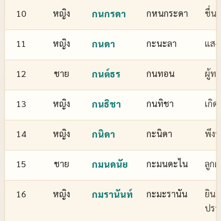
10
หญิง
กนกรดา
กหนกระดา
ชื่
11
หญิง
กนดา
กะนะลา
แสงส
12
ชาย
กนต์ธร
กนทอน
ผู้ทร
13
หญิง
กนธิชา
กนทิชา
เกิด
14
หญิง
กนิดา
กะนิดา
พึงพ
15
ชาย
กมนดนัย
กะมนดะไน
ลูกผ
16
หญิง
กมรานันท์
กะมะรานัน
ยินด
ปรา