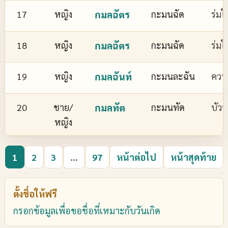
17
หญิง
กมลฉัตร
กะมนฉัด
ร่มใ
18
หญิง
กมลฉัตร
กะมนฉัด
ร่มใ
19
หญิง
กมลฉันท์
กะมนละฉัน
ควา
20
ชาย/
กมลทัต
กะมนทัด
บัว
หญิง
1
2
3
...
97
หน้าต่อไป
หน้าสุดท้าย
ตั้งชื่อให้ฟรี
กรอกข้อมูลเพื่อขอชื่อที่เหมาะกับวันเกิด