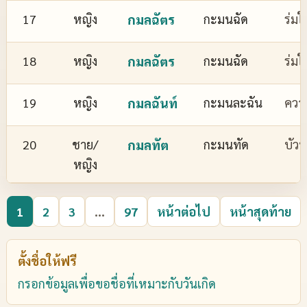
17
หญิง
กมลฉัตร
กะมนฉัด
ร่มใ
18
หญิง
กมลฉัตร
กะมนฉัด
ร่มใ
19
หญิง
กมลฉันท์
กะมนละฉัน
ควา
20
ชาย/
กมลทัต
กะมนทัด
บัว
หญิง
1
2
3
...
97
หน้าต่อไป
หน้าสุดท้าย
ตั้งชื่อให้ฟรี
กรอกข้อมูลเพื่อขอชื่อที่เหมาะกับวันเกิด