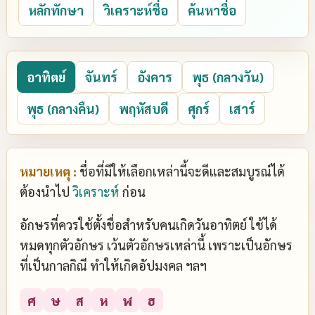
หลักทักษา
วิเคราะห์ชื่อ
ค้นหาชื่อ
อาทิตย์
จันทร์
อังคาร
พุธ (กลางวัน)
พุธ (กลางคืน)
พฤหัสบดี
ศุกร์
เสาร์
หมายเหตุ :
ชื่อที่มีให้เลือกเหล่านี้จะดีและสมบูรณ์ได้
ต้องนำไป
วิเคราะห์
ก่อน
อักษรที่ควรใช้ตั้งชื่อสำหรับคนเกิดวันอาทิตย์ ใช้ได้
หมดทุกตัวอักษร เว้นตัวอักษรเหล่านี้ เพราะเป็นอักษร
ที่เป็นกาลกิณี ทำให้เกิดอัปมงคล ฯลฯ
ศ
ษ
ส
ห
ฬ
ฮ