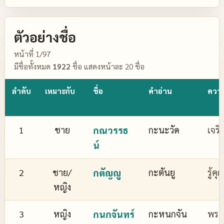
ตัวอย่างชื่อ
หน้าที่ 1/97
มีชื่อทั้งหมด
1922
ชื่อ แสดงหน้าละ 20 ชื่อ
ลำดับ
เหมาะกับ
ชื่อ
คำอ่าน
ควา
1
ชาย
กณวรรธ
กะนะวัด
เจริ
น์
2
ชาย/
กตัญญู
กะตันยู
รู้ค
หญิง
3
หญิง
กนกจันทร์
กะหนกจัน
พระจ