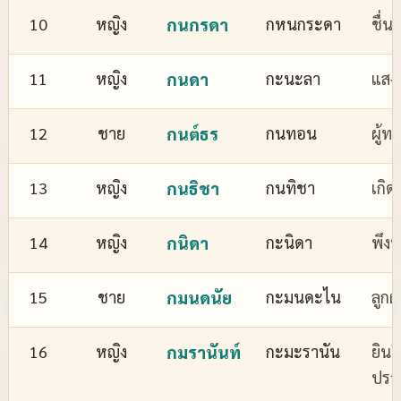
10
หญิง
กนกรดา
กหนกระดา
ชื่
11
หญิง
กนดา
กะนะลา
แสงส
12
ชาย
กนต์ธร
กนทอน
ผู้ทร
13
หญิง
กนธิชา
กนทิชา
เกิด
14
หญิง
กนิดา
กะนิดา
พึงพ
15
ชาย
กมนดนัย
กะมนดะไน
ลูกผ
16
หญิง
กมรานันท์
กะมะรานัน
ยินด
ปรา