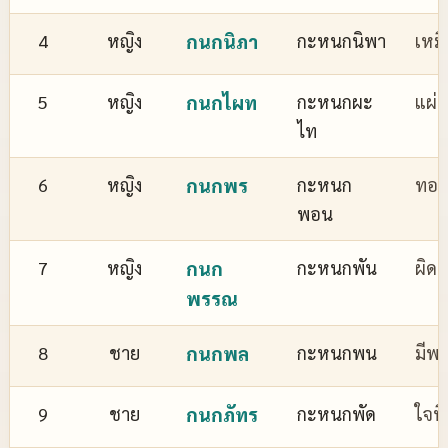
4
หญิง
กนกนิภา
กะหนกนิพา
เหม
5
หญิง
กนกไผท
กะหนกผะ
แผ่
ไท
6
หญิง
กนกพร
กะหนก
ทอง
พอน
7
หญิง
กนก
กะหนกพัน
ผิด
พรรณ
8
ชาย
กนกพล
กะหนกพน
มีพล
9
ชาย
กนกภัทร
กะหนกพัด
ใจที