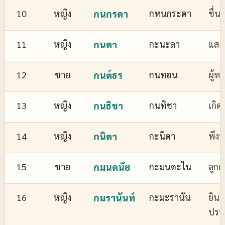
10
หญิง
กนกรดา
กหนกระดา
ชื่
11
หญิง
กนดา
กะนะลา
แสงส
12
ชาย
กนต์ธร
กนทอน
ผู้ทร
13
หญิง
กนธิชา
กนทิชา
เกิด
14
หญิง
กนิดา
กะนิดา
พึงพ
15
ชาย
กมนดนัย
กะมนดะไน
ลูกผ
16
หญิง
กมรานันท์
กะมะรานัน
ยินด
ปรา