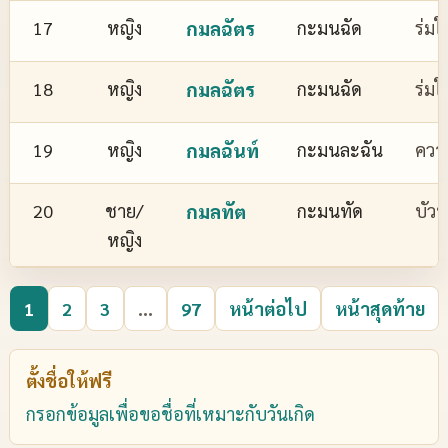
17
หญิง
กมลฉัตร
กะมนฉัด
ร่มใ
18
หญิง
กมลฉัตร
กะมนฉัด
ร่มใ
19
หญิง
กมลฉันท์
กะมนละฉัน
ควา
20
ชาย/
กมลทัต
กะมนทัด
บัว
หญิง
1
2
3
...
97
หน้าต่อไป
หน้าสุดท้าย
ตั้งชื่อให้ฟรี
กรอกข้อมูลเพื่อขอชื่อที่เหมาะกับวันเกิด