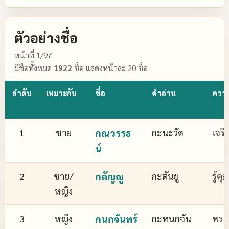
ตัวอย่างชื่อ
หน้าที่ 1/97
มีชื่อทั้งหมด
1922
ชื่อ แสดงหน้าละ 20 ชื่อ
ลำดับ
เหมาะกับ
ชื่อ
คำอ่าน
ควา
1
ชาย
กณวรรธ
กะนะวัด
เจริ
น์
2
ชาย/
กตัญญู
กะตันยู
รู้ค
หญิง
3
หญิง
กนกจันทร์
กะหนกจัน
พระจ