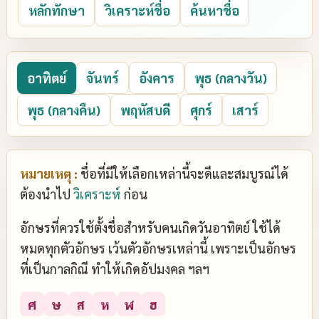
หลักทักษา
วิเคราะห์ชื่อ
ค้นหาชื่อ
อาทิตย์
จันทร์
อังคาร
พุธ (กลางวัน)
พุธ (กลางคืน)
พฤหัสบดี
ศุกร์
เสาร์
หมายเหตุ :
ชื่อที่มีให้เลือกเหล่านี้จะดีและสมบูรณ์ได้
ต้องนำไป
วิเคราะห์
ก่อน
อักษรที่ควรใช้ตั้งชื่อสำหรับคนเกิดวันอาทิตย์ ใช้ได้
หมดทุกตัวอักษร เว้นตัวอักษรเหล่านี้ เพราะเป็นอักษร
ที่เป็นกาลกิณี ทำให้เกิดอัปมงคล ฯลฯ
ศ
ษ
ส
ห
ฬ
ฮ