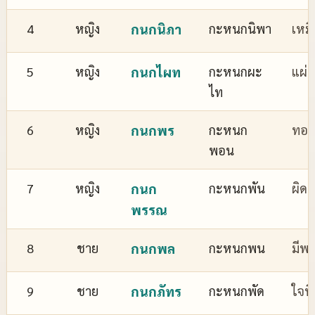
4
หญิง
กนกนิภา
กะหนกนิพา
เหม
5
หญิง
กนกไผท
กะหนกผะ
แผ่
ไท
6
หญิง
กนกพร
กะหนก
ทอง
พอน
7
หญิง
กนก
กะหนกพัน
ผิด
พรรณ
8
ชาย
กนกพล
กะหนกพน
มีพล
9
ชาย
กนกภัทร
กะหนกพัด
ใจที