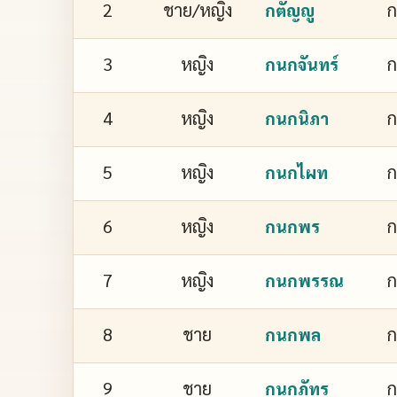
2
ชาย/หญิง
ก
กตัญญู
3
หญิง
ก
กนกจันทร์
4
หญิง
ก
กนกนิภา
5
หญิง
กนกไผท
6
หญิง
กนกพร
7
หญิง
ก
กนกพรรณ
8
ชาย
กนกพล
9
ชาย
ก
กนกภัทร