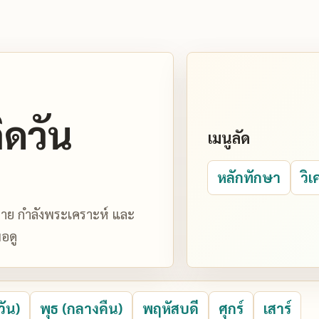
ิดวัน
เมนูลัด
หลักทักษา
วิเ
มหมาย กำลังพระเคราะห์ และ
อดู
วัน)
พุธ (กลางคืน)
พฤหัสบดี
ศุกร์
เสาร์