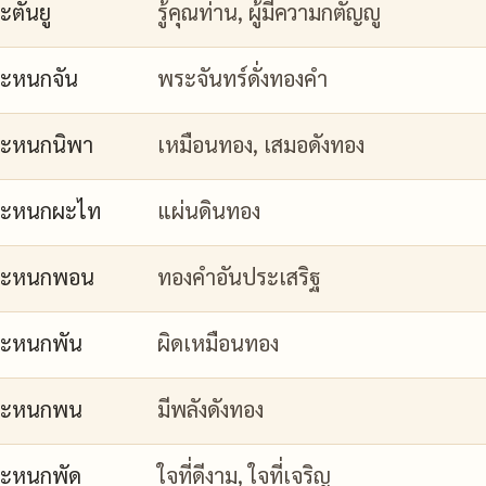
ะตันยู
รู้คุณท่าน, ผู้มีความกตัญญู
ะหนกจัน
พระจันทร์ดั่งทองคำ
ะหนกนิพา
เหมือนทอง, เสมอดังทอง
กะหนกผะไท
แผ่นดินทอง
กะหนกพอน
ทองคำอันประเสริฐ
ะหนกพัน
ผิดเหมือนทอง
กะหนกพน
มีพลังดังทอง
ะหนกพัด
ใจที่ดีงาม, ใจที่เจริญ