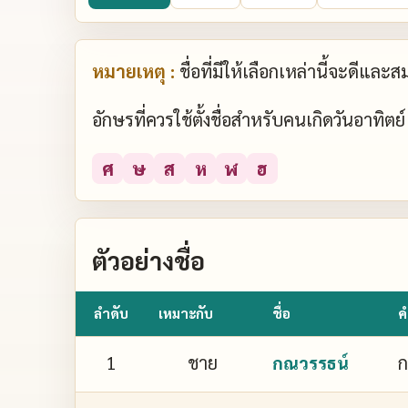
หมายเหตุ :
ชื่อที่มีให้เลือกเหล่านี้จะดีแล
อักษรที่ควรใช้ตั้งชื่อสำหรับคนเกิดวันอาทิต
ศ
ษ
ส
ห
ฬ
ฮ
ตัวอย่างชื่อ
ลำดับ
เหมาะกับ
ชื่อ
ค
1
ชาย
ก
กณวรรธน์