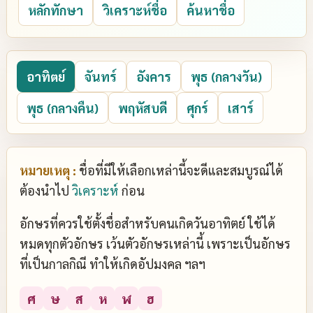
หลักทักษา
วิเคราะห์ชื่อ
ค้นหาชื่อ
อาทิตย์
จันทร์
อังคาร
พุธ (กลางวัน)
พุธ (กลางคืน)
พฤหัสบดี
ศุกร์
เสาร์
หมายเหตุ :
ชื่อที่มีให้เลือกเหล่านี้จะดีและสมบูรณ์ได้
ต้องนำไป
วิเคราะห์
ก่อน
อักษรที่ควรใช้ตั้งชื่อสำหรับคนเกิดวันอาทิตย์ ใช้ได้
หมดทุกตัวอักษร เว้นตัวอักษรเหล่านี้ เพราะเป็นอักษร
ที่เป็นกาลกิณี ทำให้เกิดอัปมงคล ฯลฯ
ศ
ษ
ส
ห
ฬ
ฮ