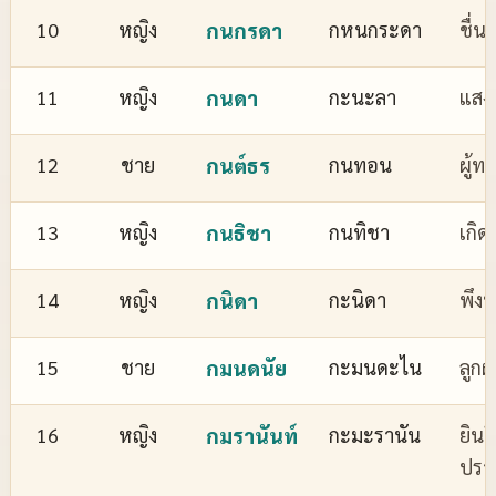
10
หญิง
กนกรดา
กหนกระดา
ชื่
11
หญิง
กนดา
กะนะลา
แสงส
12
ชาย
กนต์ธร
กนทอน
ผู้ทร
13
หญิง
กนธิชา
กนทิชา
เกิด
14
หญิง
กนิดา
กะนิดา
พึงพ
15
ชาย
กมนดนัย
กะมนดะไน
ลูกผ
16
หญิง
กมรานันท์
กะมะรานัน
ยินด
ปรา