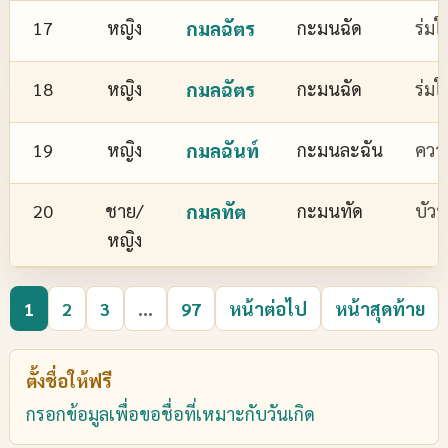
17
หญิง
กมลฉัตร
กะมนฉัด
ร่มใ
18
หญิง
กมลฉัตร
กะมนฉัด
ร่มใ
19
หญิง
กมลฉันท์
กะมนละฉัน
ควา
20
ชาย/
กมลทัต
กะมนทัด
บัว
หญิง
1
2
3
...
97
หน้าต่อไป
หน้าสุดท้าย
ตั้งชื่อให้ฟรี
กรอกข้อมูลเพื่อขอชื่อที่เหมาะกับวันเกิด