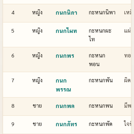
4
หญิง
กนกนิภา
กะหนกนิพา
เหม
5
หญิง
กนกไผท
กะหนกผะ
แผ่
ไท
6
หญิง
กนกพร
กะหนก
ทอง
พอน
7
หญิง
กนก
กะหนกพัน
ผิด
พรรณ
8
ชาย
กนกพล
กะหนกพน
มีพล
9
ชาย
กนกภัทร
กะหนกพัด
ใจที