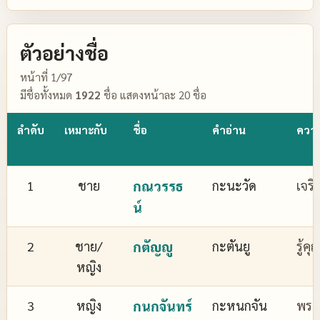
ตัวอย่างชื่อ
หน้าที่ 1/97
มีชื่อทั้งหมด
1922
ชื่อ แสดงหน้าละ 20 ชื่อ
ลำดับ
เหมาะกับ
ชื่อ
คำอ่าน
ควา
1
ชาย
กณวรรธ
กะนะวัด
เจริ
น์
2
ชาย/
กตัญญู
กะตันยู
รู้ค
หญิง
3
หญิง
กนกจันทร์
กะหนกจัน
พระจ