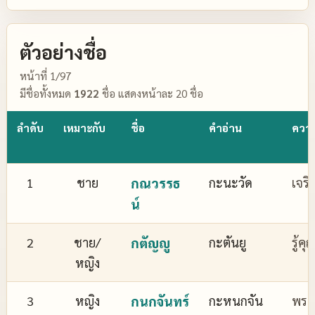
ตัวอย่างชื่อ
หน้าที่ 1/97
มีชื่อทั้งหมด
1922
ชื่อ แสดงหน้าละ 20 ชื่อ
ลำดับ
เหมาะกับ
ชื่อ
คำอ่าน
ควา
1
ชาย
กณวรรธ
กะนะวัด
เจริ
น์
2
ชาย/
กตัญญู
กะตันยู
รู้ค
หญิง
3
หญิง
กนกจันทร์
กะหนกจัน
พระจ