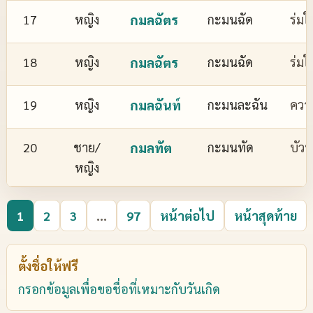
17
หญิง
กมลฉัตร
กะมนฉัด
ร่มใ
18
หญิง
กมลฉัตร
กะมนฉัด
ร่มใ
19
หญิง
กมลฉันท์
กะมนละฉัน
ควา
20
ชาย/
กมลทัต
กะมนทัด
บัว
หญิง
1
2
3
...
97
หน้าต่อไป
หน้าสุดท้าย
ตั้งชื่อให้ฟรี
กรอกข้อมูลเพื่อขอชื่อที่เหมาะกับวันเกิด