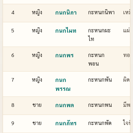
4
หญิง
กนกนิภา
กะหนกนิพา
เหม
5
หญิง
กนกไผท
กะหนกผะ
แผ่
ไท
6
หญิง
กนกพร
กะหนก
ทอง
พอน
7
หญิง
กนก
กะหนกพัน
ผิด
พรรณ
8
ชาย
กนกพล
กะหนกพน
มีพล
9
ชาย
กนกภัทร
กะหนกพัด
ใจที