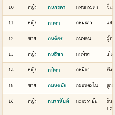
10
หญิง
กนกรดา
กหนกระดา
ชื่
11
หญิง
กนดา
กะนะลา
แสงส
12
ชาย
กนต์ธร
กนทอน
ผู้ทร
13
หญิง
กนธิชา
กนทิชา
เกิด
14
หญิง
กนิดา
กะนิดา
พึงพ
15
ชาย
กมนดนัย
กะมนดะไน
ลูกผ
16
หญิง
กมรานันท์
กะมะรานัน
ยินด
ปรา