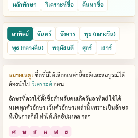
หลักทักษา
วิเคราะห์ชื่อ
ค้นหาชื่อ
อาทิตย์
จันทร์
อังคาร
พุธ (กลางวัน)
พุธ (กลางคืน)
พฤหัสบดี
ศุกร์
เสาร์
หมายเหตุ :
ชื่อที่มีให้เลือกเหล่านี้จะดีและสมบูรณ์ได้
ต้องนำไป
วิเคราะห์
ก่อน
อักษรที่ควรใช้ตั้งชื่อสำหรับคนเกิดวันอาทิตย์ ใช้ได้
หมดทุกตัวอักษร เว้นตัวอักษรเหล่านี้ เพราะเป็นอักษร
ที่เป็นกาลกิณี ทำให้เกิดอัปมงคล ฯลฯ
ศ
ษ
ส
ห
ฬ
ฮ