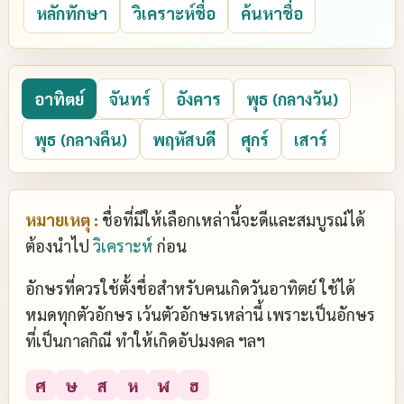
หลักทักษา
วิเคราะห์ชื่อ
ค้นหาชื่อ
อาทิตย์
จันทร์
อังคาร
พุธ (กลางวัน)
พุธ (กลางคืน)
พฤหัสบดี
ศุกร์
เสาร์
หมายเหตุ :
ชื่อที่มีให้เลือกเหล่านี้จะดีและสมบูรณ์ได้
ต้องนำไป
วิเคราะห์
ก่อน
อักษรที่ควรใช้ตั้งชื่อสำหรับคนเกิดวันอาทิตย์ ใช้ได้
หมดทุกตัวอักษร เว้นตัวอักษรเหล่านี้ เพราะเป็นอักษร
ที่เป็นกาลกิณี ทำให้เกิดอัปมงคล ฯลฯ
ศ
ษ
ส
ห
ฬ
ฮ