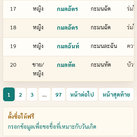
17
หญิง
กมลฉัตร
กะมนฉัด
ร่มใ
18
หญิง
กมลฉัตร
กะมนฉัด
ร่มใ
19
หญิง
กมลฉันท์
กะมนละฉัน
ควา
20
ชาย/
กมลทัต
กะมนทัด
บัว
หญิง
1
2
3
...
97
หน้าต่อไป
หน้าสุดท้าย
ตั้งชื่อให้ฟรี
กรอกข้อมูลเพื่อขอชื่อที่เหมาะกับวันเกิด