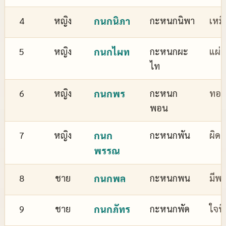
4
หญิง
กนกนิภา
กะหนกนิพา
เหม
5
หญิง
กนกไผท
กะหนกผะ
แผ่
ไท
6
หญิง
กนกพร
กะหนก
ทอง
พอน
7
หญิง
กนก
กะหนกพัน
ผิด
พรรณ
8
ชาย
กนกพล
กะหนกพน
มีพล
9
ชาย
กนกภัทร
กะหนกพัด
ใจที