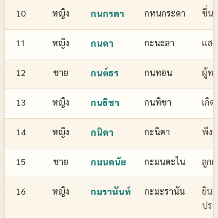
10
หญิง
กนกรดา
กหนกระดา
ชื่
11
หญิง
กนดา
กะนะลา
แสงส
12
ชาย
กนต์ธร
กนทอน
ผู้ทร
13
หญิง
กนธิชา
กนทิชา
เกิด
14
หญิง
กนิดา
กะนิดา
พึงพ
15
ชาย
กมนดนัย
กะมนดะไน
ลูกผ
16
หญิง
กมรานันท์
กะมะรานัน
ยินด
ปรา