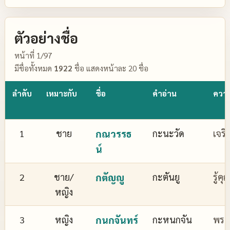
ตัวอย่างชื่อ
หน้าที่ 1/97
มีชื่อทั้งหมด
1922
ชื่อ แสดงหน้าละ 20 ชื่อ
ลำดับ
เหมาะกับ
ชื่อ
คำอ่าน
ควา
1
ชาย
กณวรรธ
กะนะวัด
เจริ
น์
2
ชาย/
กตัญญู
กะตันยู
รู้ค
หญิง
3
หญิง
กนกจันทร์
กะหนกจัน
พระจ