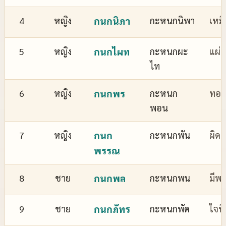
4
หญิง
กนกนิภา
กะหนกนิพา
เหม
5
หญิง
กนกไผท
กะหนกผะ
แผ่
ไท
6
หญิง
กนกพร
กะหนก
ทอง
พอน
7
หญิง
กนก
กะหนกพัน
ผิด
พรรณ
8
ชาย
กนกพล
กะหนกพน
มีพล
9
ชาย
กนกภัทร
กะหนกพัด
ใจที