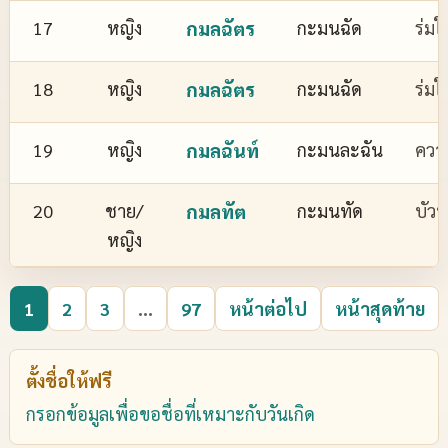
17
หญิง
กมลฉัตร
กะมนฉัด
ร่มใ
18
หญิง
กมลฉัตร
กะมนฉัด
ร่มใ
19
หญิง
กมลฉันท์
กะมนละฉัน
ควา
20
ชาย/
กมลทัต
กะมนทัด
บัว
หญิง
1
2
3
...
97
หน้าต่อไป
หน้าสุดท้าย
ตั้งชื่อให้ฟรี
กรอกข้อมูลเพื่อขอชื่อที่เหมาะกับวันเกิด