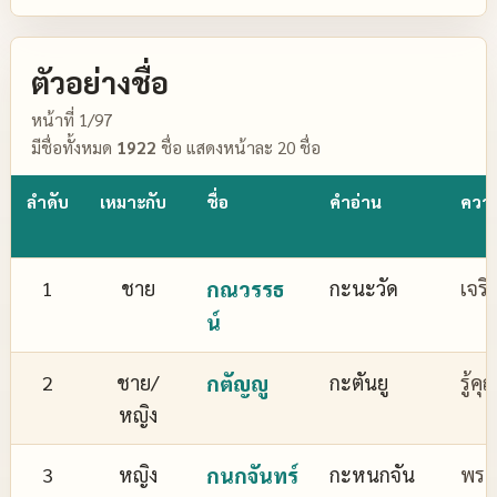
ตัวอย่างชื่อ
หน้าที่ 1/97
มีชื่อทั้งหมด
1922
ชื่อ แสดงหน้าละ 20 ชื่อ
ลำดับ
เหมาะกับ
ชื่อ
คำอ่าน
ควา
1
ชาย
กณวรรธ
กะนะวัด
เจริ
น์
2
ชาย/
กตัญญู
กะตันยู
รู้ค
หญิง
3
หญิง
กนกจันทร์
กะหนกจัน
พระจ