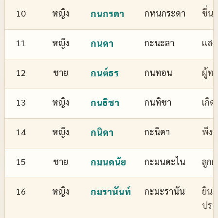
10
หญิง
กนกรดา
กหนกระดา
ชื่
11
หญิง
กนดา
กะนะลา
แสงส
12
ชาย
กนต์ธร
กนทอน
ผู้ทร
13
หญิง
กนธิชา
กนทิชา
เกิด
14
หญิง
กนิดา
กะนิดา
พึงพ
15
ชาย
กมนดนัย
กะมนดะไน
ลูกผ
16
หญิง
กมรานันท์
กะมะรานัน
ยินด
ปรา