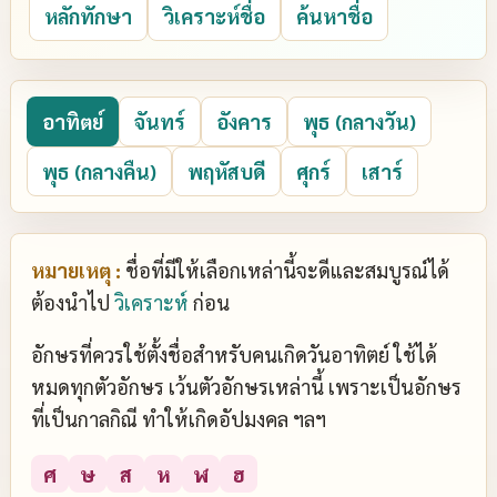
หลักทักษา
วิเคราะห์ชื่อ
ค้นหาชื่อ
อาทิตย์
จันทร์
อังคาร
พุธ (กลางวัน)
พุธ (กลางคืน)
พฤหัสบดี
ศุกร์
เสาร์
หมายเหตุ :
ชื่อที่มีให้เลือกเหล่านี้จะดีและสมบูรณ์ได้
ต้องนำไป
วิเคราะห์
ก่อน
อักษรที่ควรใช้ตั้งชื่อสำหรับคนเกิดวันอาทิตย์ ใช้ได้
หมดทุกตัวอักษร เว้นตัวอักษรเหล่านี้ เพราะเป็นอักษร
ที่เป็นกาลกิณี ทำให้เกิดอัปมงคล ฯลฯ
ศ
ษ
ส
ห
ฬ
ฮ