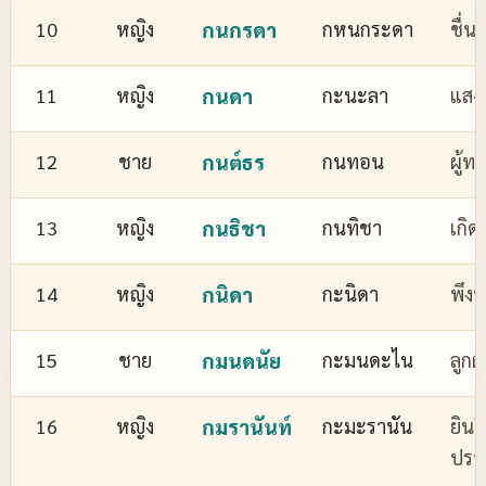
10
หญิง
กนกรดา
กหนกระดา
ชื่
11
หญิง
กนดา
กะนะลา
แสงส
12
ชาย
กนต์ธร
กนทอน
ผู้ทร
13
หญิง
กนธิชา
กนทิชา
เกิด
14
หญิง
กนิดา
กะนิดา
พึงพ
15
ชาย
กมนดนัย
กะมนดะไน
ลูกผ
16
หญิง
กมรานันท์
กะมะรานัน
ยินด
ปรา