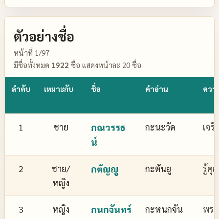
ตัวอย่างชื่อ
หน้าที่ 1/97
มีชื่อทั้งหมด
1922
ชื่อ แสดงหน้าละ 20 ชื่อ
ลำดับ
เหมาะกับ
ชื่อ
คำอ่าน
ควา
1
ชาย
กณวรรธ
กะนะวัด
เจริ
น์
2
ชาย/
กตัญญู
กะตันยู
รู้ค
หญิง
3
หญิง
กนกจันทร์
กะหนกจัน
พระจ