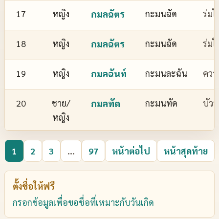
17
หญิง
กมลฉัตร
กะมนฉัด
ร่มใ
18
หญิง
กมลฉัตร
กะมนฉัด
ร่มใ
19
หญิง
กมลฉันท์
กะมนละฉัน
ควา
20
ชาย/
กมลทัต
กะมนทัด
บัว
หญิง
1
2
3
...
97
หน้าต่อไป
หน้าสุดท้าย
ตั้งชื่อให้ฟรี
กรอกข้อมูลเพื่อขอชื่อที่เหมาะกับวันเกิด