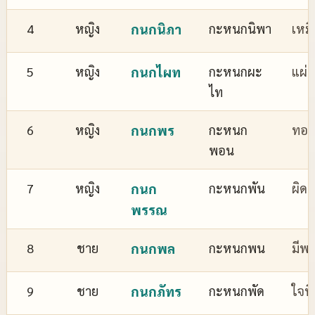
4
หญิง
กนกนิภา
กะหนกนิพา
เหม
5
หญิง
กนกไผท
กะหนกผะ
แผ่
ไท
6
หญิง
กนกพร
กะหนก
ทอง
พอน
7
หญิง
กนก
กะหนกพัน
ผิด
พรรณ
8
ชาย
กนกพล
กะหนกพน
มีพล
9
ชาย
กนกภัทร
กะหนกพัด
ใจที