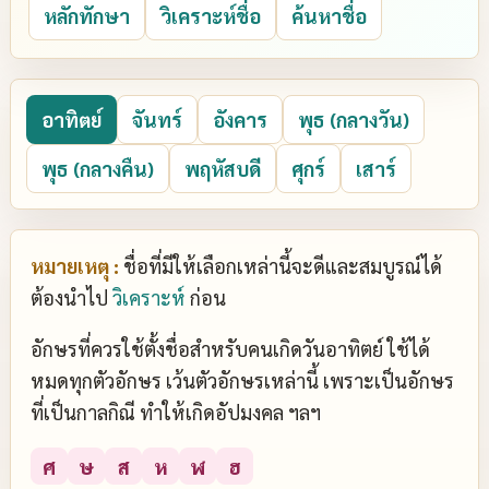
หลักทักษา
วิเคราะห์ชื่อ
ค้นหาชื่อ
อาทิตย์
จันทร์
อังคาร
พุธ (กลางวัน)
พุธ (กลางคืน)
พฤหัสบดี
ศุกร์
เสาร์
หมายเหตุ :
ชื่อที่มีให้เลือกเหล่านี้จะดีและสมบูรณ์ได้
ต้องนำไป
วิเคราะห์
ก่อน
อักษรที่ควรใช้ตั้งชื่อสำหรับคนเกิดวันอาทิตย์ ใช้ได้
หมดทุกตัวอักษร เว้นตัวอักษรเหล่านี้ เพราะเป็นอักษร
ที่เป็นกาลกิณี ทำให้เกิดอัปมงคล ฯลฯ
ศ
ษ
ส
ห
ฬ
ฮ