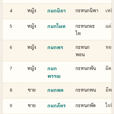
4
หญิง
กนกนิภา
กะหนกนิพา
เหม
5
หญิง
กนกไผท
กะหนกผะ
แผ่
ไท
6
หญิง
กนกพร
กะหนก
ทอง
พอน
7
หญิง
กนก
กะหนกพัน
ผิด
พรรณ
8
ชาย
กนกพล
กะหนกพน
มีพล
9
ชาย
กนกภัทร
กะหนกพัด
ใจที