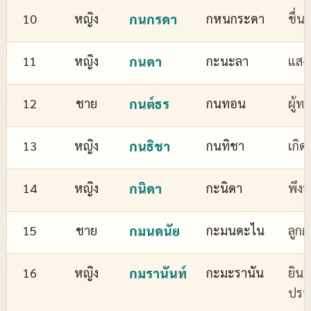
10
หญิง
กนกรดา
กหนกระดา
ชื่
11
หญิง
กนดา
กะนะลา
แสงส
12
ชาย
กนต์ธร
กนทอน
ผู้ทร
13
หญิง
กนธิชา
กนทิชา
เกิด
14
หญิง
กนิดา
กะนิดา
พึงพ
15
ชาย
กมนดนัย
กะมนดะไน
ลูกผ
16
หญิง
กมรานันท์
กะมะรานัน
ยินด
ปรา