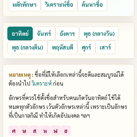
หลักทักษา
วิเคราะห์ชื่อ
ค้นหาชื่อ
อาทิตย์
จันทร์
อังคาร
พุธ (กลางวัน)
พุธ (กลางคืน)
พฤหัสบดี
ศุกร์
เสาร์
หมายเหตุ :
ชื่อที่มีให้เลือกเหล่านี้จะดีและสมบูรณ์ได้
ต้องนำไป
วิเคราะห์
ก่อน
อักษรที่ควรใช้ตั้งชื่อสำหรับคนเกิดวันอาทิตย์ ใช้ได้
หมดทุกตัวอักษร เว้นตัวอักษรเหล่านี้ เพราะเป็นอักษร
ที่เป็นกาลกิณี ทำให้เกิดอัปมงคล ฯลฯ
ศ
ษ
ส
ห
ฬ
ฮ