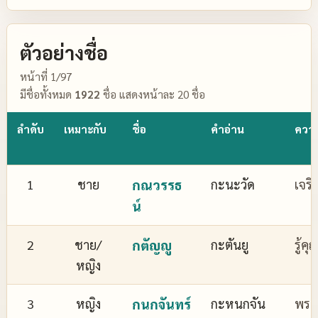
ตัวอย่างชื่อ
หน้าที่ 1/97
มีชื่อทั้งหมด
1922
ชื่อ แสดงหน้าละ 20 ชื่อ
ลำดับ
เหมาะกับ
ชื่อ
คำอ่าน
ควา
1
ชาย
กณวรรธ
กะนะวัด
เจริ
น์
2
ชาย/
กตัญญู
กะตันยู
รู้ค
หญิง
3
หญิง
กนกจันทร์
กะหนกจัน
พระจ