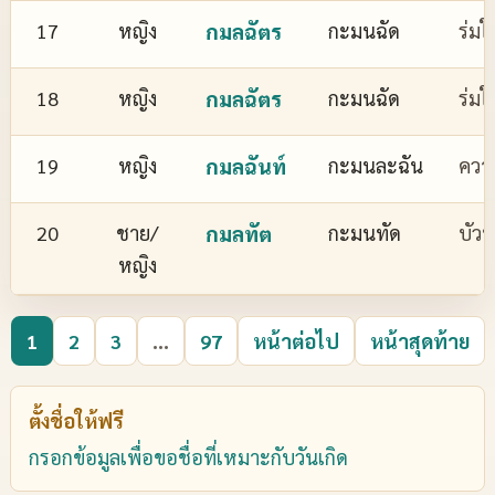
17
หญิง
กมลฉัตร
กะมนฉัด
ร่มใ
18
หญิง
กมลฉัตร
กะมนฉัด
ร่มใ
19
หญิง
กมลฉันท์
กะมนละฉัน
ควา
20
ชาย/
กมลทัต
กะมนทัด
บัว
หญิง
1
2
3
...
97
หน้าต่อไป
หน้าสุดท้าย
ตั้งชื่อให้ฟรี
กรอกข้อมูลเพื่อขอชื่อที่เหมาะกับวันเกิด