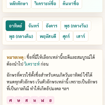
หลักทักษา
วิเคราะห์ชื่อ
ค้นหาชื่อ
อาทิตย์
จันทร์
อังคาร
พุธ (กลางวัน)
พุธ (กลางคืน)
พฤหัสบดี
ศุกร์
เสาร์
หมายเหตุ :
ชื่อที่มีให้เลือกเหล่านี้จะดีและสมบูรณ์ได้
ต้องนำไป
วิเคราะห์
ก่อน
อักษรที่ควรใช้ตั้งชื่อสำหรับคนเกิดวันอาทิตย์ ใช้ได้
หมดทุกตัวอักษร เว้นตัวอักษรเหล่านี้ เพราะเป็นอักษร
ที่เป็นกาลกิณี ทำให้เกิดอัปมงคล ฯลฯ
ศ
ษ
ส
ห
ฬ
ฮ