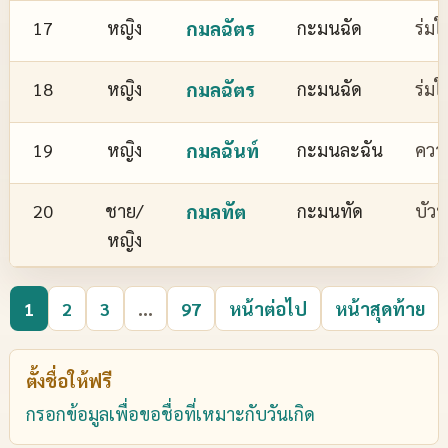
17
หญิง
กมลฉัตร
กะมนฉัด
ร่มใ
18
หญิง
กมลฉัตร
กะมนฉัด
ร่มใ
19
หญิง
กมลฉันท์
กะมนละฉัน
ควา
20
ชาย/
กมลทัต
กะมนทัด
บัว
หญิง
1
2
3
...
97
หน้าต่อไป
หน้าสุดท้าย
ตั้งชื่อให้ฟรี
กรอกข้อมูลเพื่อขอชื่อที่เหมาะกับวันเกิด