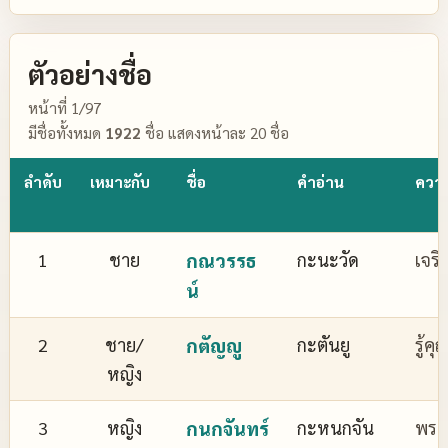
ตัวอย่างชื่อ
หน้าที่ 1/97
มีชื่อทั้งหมด
1922
ชื่อ แสดงหน้าละ 20 ชื่อ
ลำดับ
เหมาะกับ
ชื่อ
คำอ่าน
ควา
1
ชาย
กณวรรธ
กะนะวัด
เจริ
น์
2
ชาย/
กตัญญู
กะตันยู
รู้ค
หญิง
3
หญิง
กนกจันทร์
กะหนกจัน
พระจ