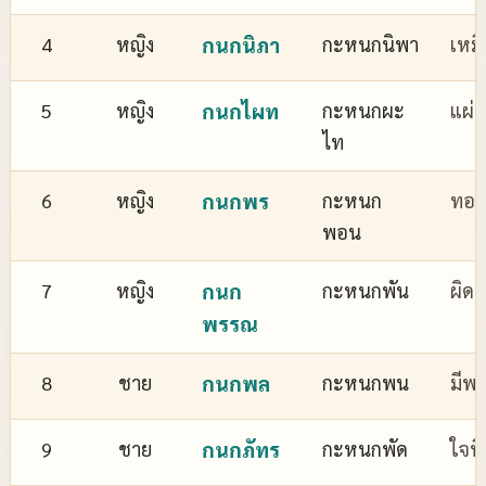
4
หญิง
กนกนิภา
กะหนกนิพา
เหม
5
หญิง
กนกไผท
กะหนกผะ
แผ่
ไท
6
หญิง
กนกพร
กะหนก
ทอง
พอน
7
หญิง
กนก
กะหนกพัน
ผิด
พรรณ
8
ชาย
กนกพล
กะหนกพน
มีพล
9
ชาย
กนกภัทร
กะหนกพัด
ใจที