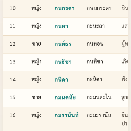
10
หญิง
กนกรดา
กหนกระดา
ชื่
11
หญิง
กนดา
กะนะลา
แสงส
12
ชาย
กนต์ธร
กนทอน
ผู้ทร
13
หญิง
กนธิชา
กนทิชา
เกิด
14
หญิง
กนิดา
กะนิดา
พึงพ
15
ชาย
กมนดนัย
กะมนดะไน
ลูกผ
16
หญิง
กมรานันท์
กะมะรานัน
ยินด
ปรา