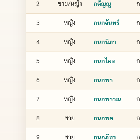
2
ชาย/หญิง
ก
กตัญญู
3
หญิง
ก
กนกจันทร์
4
หญิง
ก
กนกนิภา
5
หญิง
กนกไผท
6
หญิง
กนกพร
7
หญิง
ก
กนกพรรณ
8
ชาย
กนกพล
9
ชาย
ก
กนกภัทร