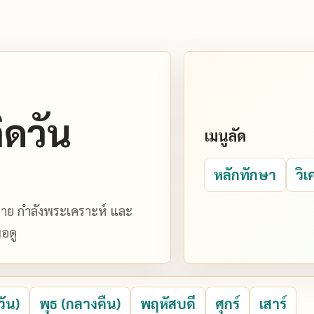
ิดวัน
เมนูลัด
หลักทักษา
วิเ
มหมาย กำลังพระเคราะห์ และ
อดู
วัน)
พุธ (กลางคืน)
พฤหัสบดี
ศุกร์
เสาร์