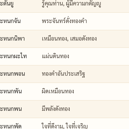
ะตันยู
รู้คุณท่าน, ผู้มีความกตัญญู
ะหนกจัน
พระจันทร์ดั่งทองคำ
ะหนกนิพา
เหมือนทอง, เสมอดังทอง
กะหนกผะไท
แผ่นดินทอง
กะหนกพอน
ทองคำอันประเสริฐ
ะหนกพัน
ผิดเหมือนทอง
กะหนกพน
มีพลังดังทอง
ะหนกพัด
ใจที่ดีงาม, ใจที่เจริญ