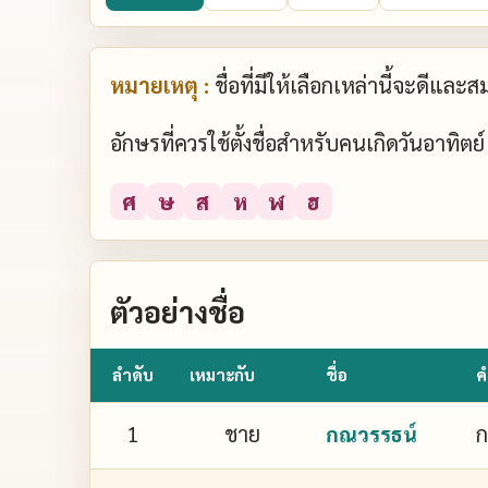
หมายเหตุ :
ชื่อที่มีให้เลือกเหล่านี้จะดีแล
อักษรที่ควรใช้ตั้งชื่อสำหรับคนเกิดวันอาทิต
ศ
ษ
ส
ห
ฬ
ฮ
ตัวอย่างชื่อ
ลำดับ
เหมาะกับ
ชื่อ
ค
1
ชาย
ก
กณวรรธน์