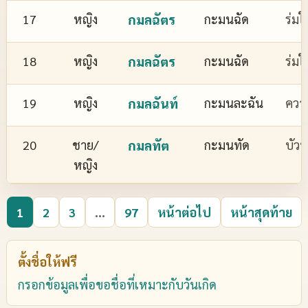
17
หญิง
กมลฉัตร
กะมนฉัด
ร่มใ
18
หญิง
กมลฉัตร
กะมนฉัด
ร่มใ
19
หญิง
กมลฉันท์
กะมนละฉัน
ควา
20
ชาย/
กมลทัต
กะมนทัด
บัว
หญิง
1
2
3
...
97
หน้าต่อไป
หน้าสุดท้าย
ตั้งชื่อให้ฟรี
กรอกข้อมูลเพื่อขอชื่อที่เหมาะกับวันเกิด