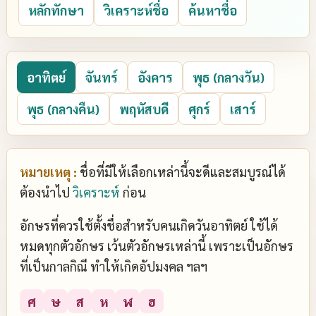
หลักทักษา
วิเคราะห์ชื่อ
ค้นหาชื่อ
อาทิตย์
จันทร์
อังคาร
พุธ (กลางวัน)
พุธ (กลางคืน)
พฤหัสบดี
ศุกร์
เสาร์
หมายเหตุ :
ชื่อที่มีให้เลือกเหล่านี้จะดีและสมบูรณ์ได้
ต้องนำไป
วิเคราะห์
ก่อน
อักษรที่ควรใช้ตั้งชื่อสำหรับคนเกิดวันอาทิตย์ ใช้ได้
หมดทุกตัวอักษร เว้นตัวอักษรเหล่านี้ เพราะเป็นอักษร
ที่เป็นกาลกิณี ทำให้เกิดอัปมงคล ฯลฯ
ศ
ษ
ส
ห
ฬ
ฮ