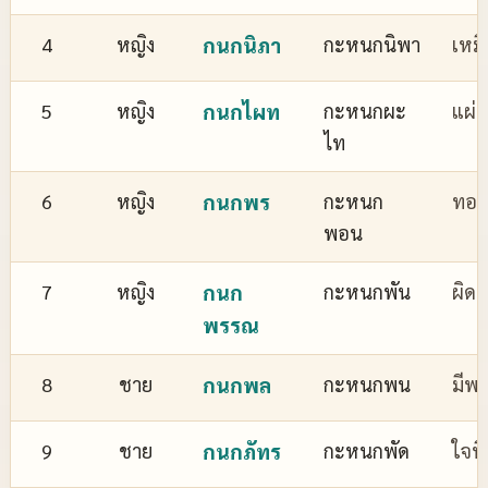
4
หญิง
กนกนิภา
กะหนกนิพา
เหม
5
หญิง
กนกไผท
กะหนกผะ
แผ่
ไท
6
หญิง
กนกพร
กะหนก
ทอง
พอน
7
หญิง
กนก
กะหนกพัน
ผิด
พรรณ
8
ชาย
กนกพล
กะหนกพน
มีพล
9
ชาย
กนกภัทร
กะหนกพัด
ใจที