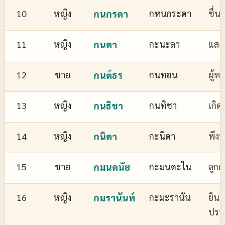
10
หญิง
กนกรดา
กหนกระดา
ชื่
11
หญิง
กนดา
กะนะลา
แสงส
12
ชาย
กนต์ธร
กนทอน
ผู้ทร
13
หญิง
กนธิชา
กนทิชา
เกิด
14
หญิง
กนิดา
กะนิดา
พึงพ
15
ชาย
กมนดนัย
กะมนดะไน
ลูกผ
16
หญิง
กมรานันท์
กะมะรานัน
ยินด
ปรา