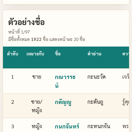
ตัวอย่างชื่อ
หน้าที่ 1/97
มีชื่อทั้งหมด
1922
ชื่อ แสดงหน้าละ 20 ชื่อ
ลำดับ
เหมาะกับ
ชื่อ
คำอ่าน
ควา
1
ชาย
กณวรรธ
กะนะวัด
เจริ
น์
2
ชาย/
กตัญญู
กะตันยู
รู้ค
หญิง
3
หญิง
กนกจันทร์
กะหนกจัน
พระจ