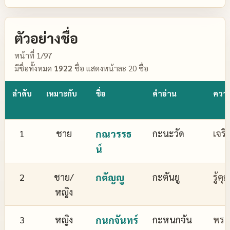
ตัวอย่างชื่อ
หน้าที่ 1/97
มีชื่อทั้งหมด
1922
ชื่อ แสดงหน้าละ 20 ชื่อ
ลำดับ
เหมาะกับ
ชื่อ
คำอ่าน
ควา
1
ชาย
กณวรรธ
กะนะวัด
เจริ
น์
2
ชาย/
กตัญญู
กะตันยู
รู้ค
หญิง
3
หญิง
กนกจันทร์
กะหนกจัน
พระจ