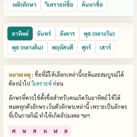
หลักทักษา
วิเคราะห์ชื่อ
ค้นหาชื่อ
อาทิตย์
จันทร์
อังคาร
พุธ (กลางวัน)
พุธ (กลางคืน)
พฤหัสบดี
ศุกร์
เสาร์
หมายเหตุ :
ชื่อที่มีให้เลือกเหล่านี้จะดีและสมบูรณ์ได้
ต้องนำไป
วิเคราะห์
ก่อน
อักษรที่ควรใช้ตั้งชื่อสำหรับคนเกิดวันอาทิตย์ ใช้ได้
หมดทุกตัวอักษร เว้นตัวอักษรเหล่านี้ เพราะเป็นอักษร
ที่เป็นกาลกิณี ทำให้เกิดอัปมงคล ฯลฯ
ศ
ษ
ส
ห
ฬ
ฮ