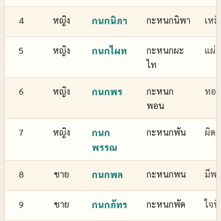
4
หญิง
กนกนิภา
กะหนกนิพา
เหม
5
หญิง
กนกไผท
กะหนกผะ
แผ่
ไท
6
หญิง
กนกพร
กะหนก
ทอง
พอน
7
หญิง
กนก
กะหนกพัน
ผิด
พรรณ
8
ชาย
กนกพล
กะหนกพน
มีพล
9
ชาย
กนกภัทร
กะหนกพัด
ใจที