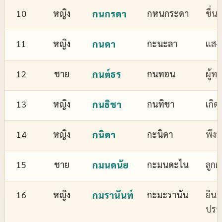
10
หญิง
กนกรดา
กหนกระดา
ชื่
11
หญิง
กนดา
กะนะลา
แสงส
12
ชาย
กนต์ธร
กนทอน
ผู้ทร
13
หญิง
กนธิชา
กนทิชา
เกิด
14
หญิง
กนิดา
กะนิดา
พึงพ
15
ชาย
กมนดนัย
กะมนดะไน
ลูกผ
16
หญิง
กมรานันท์
กะมะรานัน
ยินด
ปรา