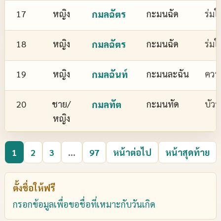
17
หญิง
กมลฉัตร
กะมนฉัด
ร่มใ
18
หญิง
กมลฉัตร
กะมนฉัด
ร่มใ
19
หญิง
กมลฉันท์
กะมนละฉัน
ควา
20
ชาย/
กมลทัต
กะมนทัด
บัว
หญิง
1
2
3
...
97
หน้าต่อไป
หน้าสุดท้าย
ตั้งชื่อให้ฟรี
กรอกข้อมูลเพื่อขอชื่อที่เหมาะกับวันเกิด