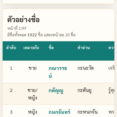
ตัวอย่างชื่อ
หน้าที่ 1/97
มีชื่อทั้งหมด
1922
ชื่อ แสดงหน้าละ 20 ชื่อ
ลำดับ
เหมาะกับ
ชื่อ
คำอ่าน
ควา
1
ชาย
กณวรรธ
กะนะวัด
เจริ
น์
2
ชาย/
กตัญญู
กะตันยู
รู้ค
หญิง
3
หญิง
กนกจันทร์
กะหนกจัน
พระจ