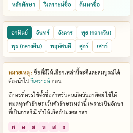
หลักทักษา
วิเคราะห์ชื่อ
ค้นหาชื่อ
อาทิตย์
จันทร์
อังคาร
พุธ (กลางวัน)
พุธ (กลางคืน)
พฤหัสบดี
ศุกร์
เสาร์
หมายเหตุ :
ชื่อที่มีให้เลือกเหล่านี้จะดีและสมบูรณ์ได้
ต้องนำไป
วิเคราะห์
ก่อน
อักษรที่ควรใช้ตั้งชื่อสำหรับคนเกิดวันอาทิตย์ ใช้ได้
หมดทุกตัวอักษร เว้นตัวอักษรเหล่านี้ เพราะเป็นอักษร
ที่เป็นกาลกิณี ทำให้เกิดอัปมงคล ฯลฯ
ศ
ษ
ส
ห
ฬ
ฮ