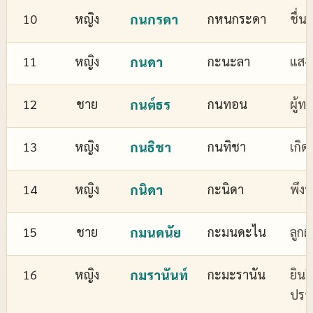
10
หญิง
กนกรดา
กหนกระดา
ชื่
11
หญิง
กนดา
กะนะลา
แสงส
12
ชาย
กนต์ธร
กนทอน
ผู้ทร
13
หญิง
กนธิชา
กนทิชา
เกิด
14
หญิง
กนิดา
กะนิดา
พึงพ
15
ชาย
กมนดนัย
กะมนดะไน
ลูกผ
16
หญิง
กมรานันท์
กะมะรานัน
ยินด
ปรา