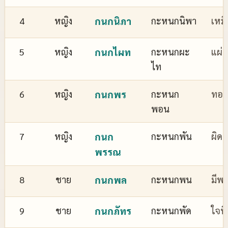
4
หญิง
กนกนิภา
กะหนกนิพา
เหม
5
หญิง
กนกไผท
กะหนกผะ
แผ่
ไท
6
หญิง
กนกพร
กะหนก
ทอง
พอน
7
หญิง
กนก
กะหนกพัน
ผิด
พรรณ
8
ชาย
กนกพล
กะหนกพน
มีพล
9
ชาย
กนกภัทร
กะหนกพัด
ใจที