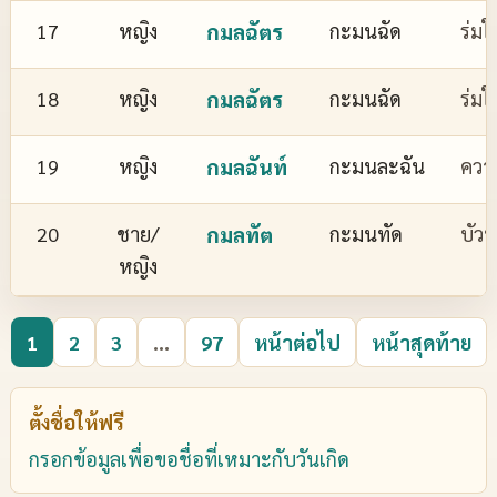
17
หญิง
กมลฉัตร
กะมนฉัด
ร่มใ
18
หญิง
กมลฉัตร
กะมนฉัด
ร่มใ
19
หญิง
กมลฉันท์
กะมนละฉัน
ควา
20
ชาย/
กมลทัต
กะมนทัด
บัว
หญิง
1
2
3
...
97
หน้าต่อไป
หน้าสุดท้าย
ตั้งชื่อให้ฟรี
กรอกข้อมูลเพื่อขอชื่อที่เหมาะกับวันเกิด