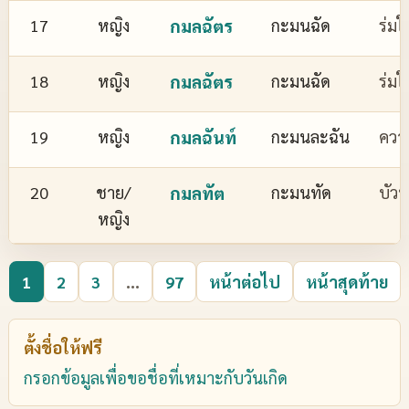
17
หญิง
กมลฉัตร
กะมนฉัด
ร่มใ
18
หญิง
กมลฉัตร
กะมนฉัด
ร่มใ
19
หญิง
กมลฉันท์
กะมนละฉัน
ควา
20
ชาย/
กมลทัต
กะมนทัด
บัว
หญิง
1
2
3
...
97
หน้าต่อไป
หน้าสุดท้าย
ตั้งชื่อให้ฟรี
กรอกข้อมูลเพื่อขอชื่อที่เหมาะกับวันเกิด