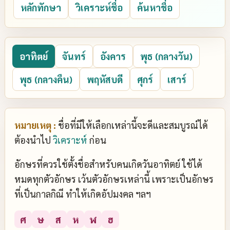
หลักทักษา
วิเคราะห์ชื่อ
ค้นหาชื่อ
อาทิตย์
จันทร์
อังคาร
พุธ (กลางวัน)
พุธ (กลางคืน)
พฤหัสบดี
ศุกร์
เสาร์
หมายเหตุ :
ชื่อที่มีให้เลือกเหล่านี้จะดีและสมบูรณ์ได้
ต้องนำไป
วิเคราะห์
ก่อน
อักษรที่ควรใช้ตั้งชื่อสำหรับคนเกิดวันอาทิตย์ ใช้ได้
หมดทุกตัวอักษร เว้นตัวอักษรเหล่านี้ เพราะเป็นอักษร
ที่เป็นกาลกิณี ทำให้เกิดอัปมงคล ฯลฯ
ศ
ษ
ส
ห
ฬ
ฮ