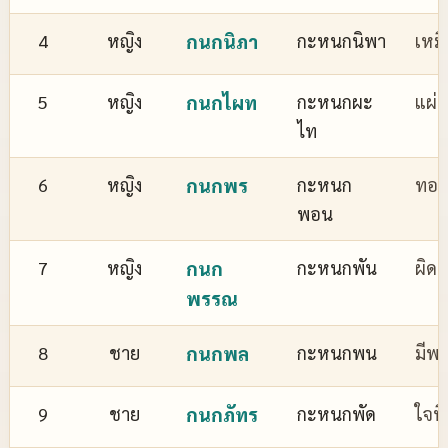
4
หญิง
กนกนิภา
กะหนกนิพา
เหม
5
หญิง
กนกไผท
กะหนกผะ
แผ่
ไท
6
หญิง
กนกพร
กะหนก
ทอง
พอน
7
หญิง
กนก
กะหนกพัน
ผิด
พรรณ
8
ชาย
กนกพล
กะหนกพน
มีพล
9
ชาย
กนกภัทร
กะหนกพัด
ใจที