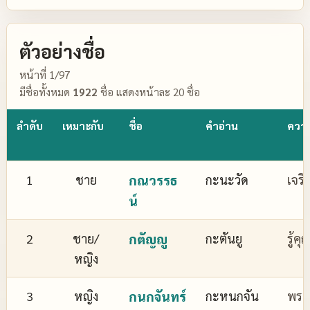
ตัวอย่างชื่อ
หน้าที่ 1/97
มีชื่อทั้งหมด
1922
ชื่อ แสดงหน้าละ 20 ชื่อ
ลำดับ
เหมาะกับ
ชื่อ
คำอ่าน
ควา
1
ชาย
กณวรรธ
กะนะวัด
เจริ
น์
2
ชาย/
กตัญญู
กะตันยู
รู้ค
หญิง
3
หญิง
กนกจันทร์
กะหนกจัน
พระจ