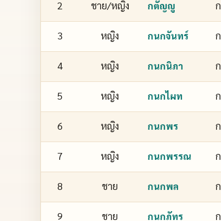
2
ชาย/หญิง
ก
กตัญญู
3
หญิง
ก
กนกจันทร์
4
หญิง
ก
กนกนิภา
5
หญิง
กนกไผท
6
หญิง
กนกพร
7
หญิง
ก
กนกพรรณ
8
ชาย
กนกพล
9
ชาย
ก
กนกภัทร