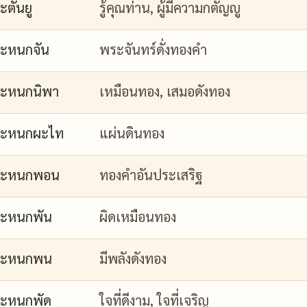
ะตันยู
รู้คุณท่าน, ผู้มีความกตัญญู
ะหนกจัน
พระจันทร์ดั่งทองคำ
ะหนกนิพา
เหมือนทอง, เสมอดังทอง
กะหนกผะไท
แผ่นดินทอง
กะหนกพอน
ทองคำอันประเสริฐ
ะหนกพัน
ผิดเหมือนทอง
กะหนกพน
มีพลังดังทอง
ะหนกพัด
ใจที่ดีงาม, ใจที่เจริญ