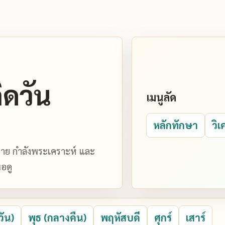
ิดวัน
เมนูลัด
หลักทักษา
วิเ
มหมาย กำลังพระเคราะห์ และ
อดู
วัน)
พุธ (กลางคืน)
พฤหัสบดี
ศุกร์
เสาร์