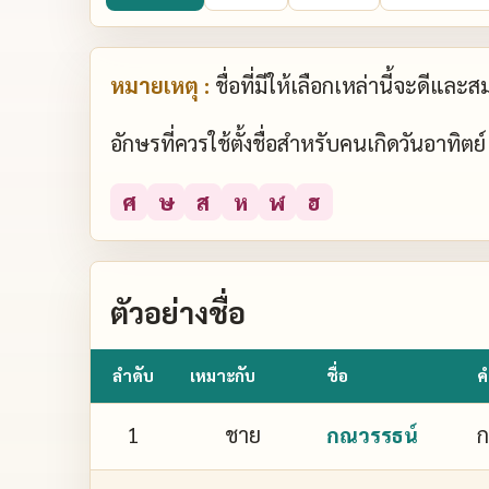
หมายเหตุ :
ชื่อที่มีให้เลือกเหล่านี้จะดีแล
อักษรที่ควรใช้ตั้งชื่อสำหรับคนเกิดวันอาทิต
ศ
ษ
ส
ห
ฬ
ฮ
ตัวอย่างชื่อ
ลำดับ
เหมาะกับ
ชื่อ
ค
1
ชาย
ก
กณวรรธน์