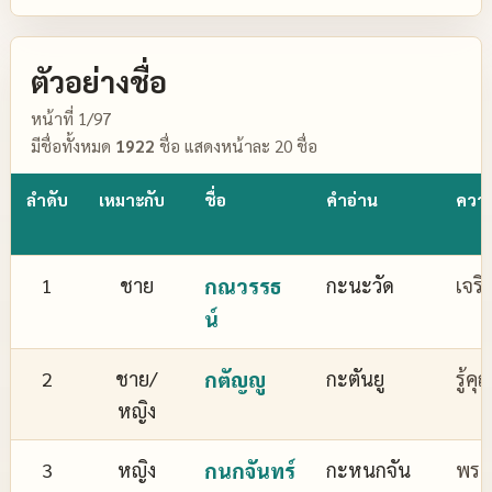
ตัวอย่างชื่อ
หน้าที่ 1/97
มีชื่อทั้งหมด
1922
ชื่อ แสดงหน้าละ 20 ชื่อ
ลำดับ
เหมาะกับ
ชื่อ
คำอ่าน
ควา
1
ชาย
กณวรรธ
กะนะวัด
เจริ
น์
2
ชาย/
กตัญญู
กะตันยู
รู้ค
หญิง
3
หญิง
กนกจันทร์
กะหนกจัน
พระจ