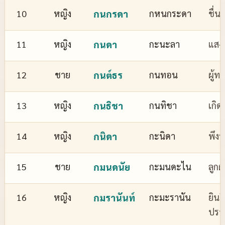
10
หญิง
กนกรดา
กหนกระดา
ชื่
11
หญิง
กนดา
กะนะลา
แสงส
12
ชาย
กนต์ธร
กนทอน
ผู้ทร
13
หญิง
กนธิชา
กนทิชา
เกิด
14
หญิง
กนิดา
กะนิดา
พึงพ
15
ชาย
กมนดนัย
กะมนดะไน
ลูกผ
16
หญิง
กมรานันท์
กะมะรานัน
ยินด
ปรา