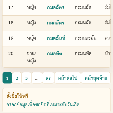
17
หญิง
กมลฉัตร
กะมนฉัด
ร่มใ
18
หญิง
กมลฉัตร
กะมนฉัด
ร่มใ
19
หญิง
กมลฉันท์
กะมนละฉัน
ควา
20
ชาย/
กมลทัต
กะมนทัด
บัว
หญิง
1
2
3
...
97
หน้าต่อไป
หน้าสุดท้าย
ตั้งชื่อให้ฟรี
กรอกข้อมูลเพื่อขอชื่อที่เหมาะกับวันเกิด