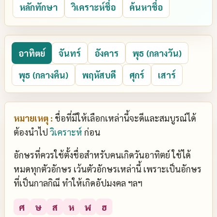
หลักทักษา
วิเคราะห์ชื่อ
ค้นหาชื่อ
อาทิตย์
จันทร์
อังคาร
พุธ (กลางวัน)
พุธ (กลางคืน)
พฤหัสบดี
ศุกร์
เสาร์
หมายเหตุ :
ชื่อที่มีให้เลือกเหล่านี้จะดีและสมบูรณ์ได้
ต้องนำไป
วิเคราะห์
ก่อน
อักษรที่ควรใช้ตั้งชื่อสำหรับคนเกิดวันอาทิตย์ ใช้ได้
หมดทุกตัวอักษร เว้นตัวอักษรเหล่านี้ เพราะเป็นอักษร
ที่เป็นกาลกิณี ทำให้เกิดอัปมงคล ฯลฯ
ศ
ษ
ส
ห
ฬ
ฮ