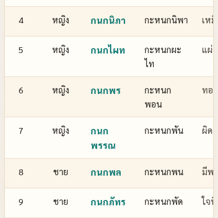
4
หญิง
กนกนิภา
กะหนกนิพา
เหม
5
หญิง
กนกไผท
กะหนกผะ
แผ่
ไท
6
หญิง
กนกพร
กะหนก
ทอง
พอน
7
หญิง
กนก
กะหนกพัน
ผิด
พรรณ
8
ชาย
กนกพล
กะหนกพน
มีพล
9
ชาย
กนกภัทร
กะหนกพัด
ใจที