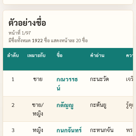
ตัวอย่างชื่อ
หน้าที่ 1/97
มีชื่อทั้งหมด
1922
ชื่อ แสดงหน้าละ 20 ชื่อ
ลำดับ
เหมาะกับ
ชื่อ
คำอ่าน
ควา
1
ชาย
กณวรรธ
กะนะวัด
เจริ
น์
2
ชาย/
กตัญญู
กะตันยู
รู้ค
หญิง
3
หญิง
กนกจันทร์
กะหนกจัน
พระจ