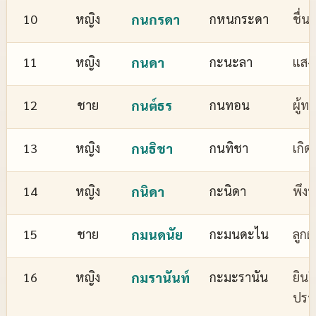
10
หญิง
กนกรดา
กหนกระดา
ชื่
11
หญิง
กนดา
กะนะลา
แสงส
12
ชาย
กนต์ธร
กนทอน
ผู้ทร
13
หญิง
กนธิชา
กนทิชา
เกิด
14
หญิง
กนิดา
กะนิดา
พึงพ
15
ชาย
กมนดนัย
กะมนดะไน
ลูกผ
16
หญิง
กมรานันท์
กะมะรานัน
ยินด
ปรา