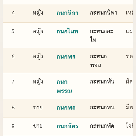
4
หญิง
กนกนิภา
กะหนกนิพา
เหม
5
หญิง
กนกไผท
กะหนกผะ
แผ่
ไท
6
หญิง
กนกพร
กะหนก
ทอง
พอน
7
หญิง
กนก
กะหนกพัน
ผิด
พรรณ
8
ชาย
กนกพล
กะหนกพน
มีพล
9
ชาย
กนกภัทร
กะหนกพัด
ใจที