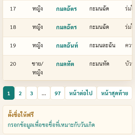
17
หญิง
กมลฉัตร
กะมนฉัด
ร่มใ
18
หญิง
กมลฉัตร
กะมนฉัด
ร่มใ
19
หญิง
กมลฉันท์
กะมนละฉัน
ควา
20
ชาย/
กมลทัต
กะมนทัด
บัว
หญิง
1
2
3
...
97
หน้าต่อไป
หน้าสุดท้าย
ตั้งชื่อให้ฟรี
กรอกข้อมูลเพื่อขอชื่อที่เหมาะกับวันเกิด