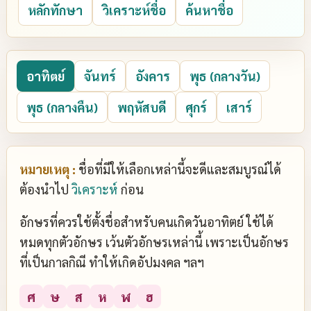
หลักทักษา
วิเคราะห์ชื่อ
ค้นหาชื่อ
อาทิตย์
จันทร์
อังคาร
พุธ (กลางวัน)
พุธ (กลางคืน)
พฤหัสบดี
ศุกร์
เสาร์
หมายเหตุ :
ชื่อที่มีให้เลือกเหล่านี้จะดีและสมบูรณ์ได้
ต้องนำไป
วิเคราะห์
ก่อน
อักษรที่ควรใช้ตั้งชื่อสำหรับคนเกิดวันอาทิตย์ ใช้ได้
หมดทุกตัวอักษร เว้นตัวอักษรเหล่านี้ เพราะเป็นอักษร
ที่เป็นกาลกิณี ทำให้เกิดอัปมงคล ฯลฯ
ศ
ษ
ส
ห
ฬ
ฮ