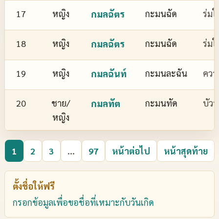
17
หญิง
กมลฉัตร
กะมนฉัด
ร่มใ
18
หญิง
กมลฉัตร
กะมนฉัด
ร่มใ
19
หญิง
กมลฉันท์
กะมนละฉัน
ควา
20
ชาย/
กมลทัต
กะมนทัด
บัว
หญิง
1
2
3
...
97
หน้าต่อไป
หน้าสุดท้าย
ตั้งชื่อให้ฟรี
กรอกข้อมูลเพื่อขอชื่อที่เหมาะกับวันเกิด