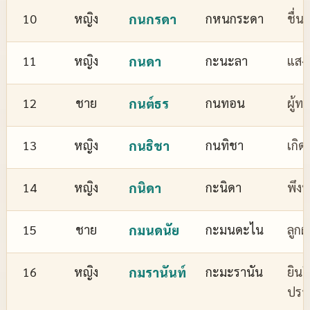
10
หญิง
กนกรดา
กหนกระดา
ชื่
11
หญิง
กนดา
กะนะลา
แสงส
12
ชาย
กนต์ธร
กนทอน
ผู้ทร
13
หญิง
กนธิชา
กนทิชา
เกิด
14
หญิง
กนิดา
กะนิดา
พึงพ
15
ชาย
กมนดนัย
กะมนดะไน
ลูกผ
16
หญิง
กมรานันท์
กะมะรานัน
ยินด
ปรา