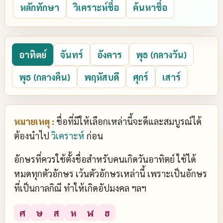
หลักทักษา
วิเคราะห์ชื่อ
ค้นหาชื่อ
อาทิตย์
จันทร์
อังคาร
พุธ (กลางวัน)
พุธ (กลางคืน)
พฤหัสบดี
ศุกร์
เสาร์
หมายเหตุ :
ชื่อที่มีให้เลือกเหล่านี้จะดีและสมบูรณ์ได้
ต้องนำไป
วิเคราะห์
ก่อน
อักษรที่ควรใช้ตั้งชื่อสำหรับคนเกิดวันอาทิตย์ ใช้ได้
หมดทุกตัวอักษร เว้นตัวอักษรเหล่านี้ เพราะเป็นอักษร
ที่เป็นกาลกิณี ทำให้เกิดอัปมงคล ฯลฯ
ศ
ษ
ส
ห
ฬ
ฮ