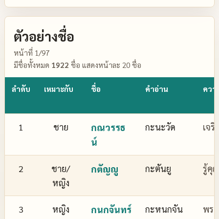
ตัวอย่างชื่อ
หน้าที่ 1/97
มีชื่อทั้งหมด
1922
ชื่อ แสดงหน้าละ 20 ชื่อ
ลำดับ
เหมาะกับ
ชื่อ
คำอ่าน
ควา
1
ชาย
กณวรรธ
กะนะวัด
เจริ
น์
2
ชาย/
กตัญญู
กะตันยู
รู้ค
หญิง
3
หญิง
กนกจันทร์
กะหนกจัน
พระจ