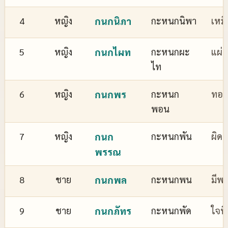
4
หญิง
กนกนิภา
กะหนกนิพา
เหม
5
หญิง
กนกไผท
กะหนกผะ
แผ่
ไท
6
หญิง
กนกพร
กะหนก
ทอง
พอน
7
หญิง
กนก
กะหนกพัน
ผิด
พรรณ
8
ชาย
กนกพล
กะหนกพน
มีพล
9
ชาย
กนกภัทร
กะหนกพัด
ใจที