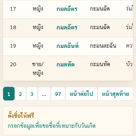
17
หญิง
กมลฉัตร
กะมนฉัด
ร่มใ
18
หญิง
กมลฉัตร
กะมนฉัด
ร่มใ
19
หญิง
กมลฉันท์
กะมนละฉัน
ควา
20
ชาย/
กมลทัต
กะมนทัด
บัว
หญิง
1
2
3
...
97
หน้าต่อไป
หน้าสุดท้าย
ตั้งชื่อให้ฟรี
กรอกข้อมูลเพื่อขอชื่อที่เหมาะกับวันเกิด