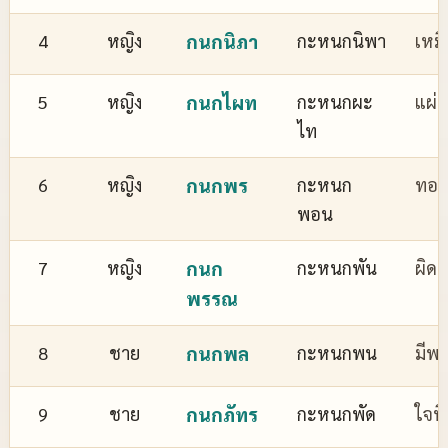
4
หญิง
กนกนิภา
กะหนกนิพา
เหม
5
หญิง
กนกไผท
กะหนกผะ
แผ่
ไท
6
หญิง
กนกพร
กะหนก
ทอง
พอน
7
หญิง
กนก
กะหนกพัน
ผิด
พรรณ
8
ชาย
กนกพล
กะหนกพน
มีพล
9
ชาย
กนกภัทร
กะหนกพัด
ใจที