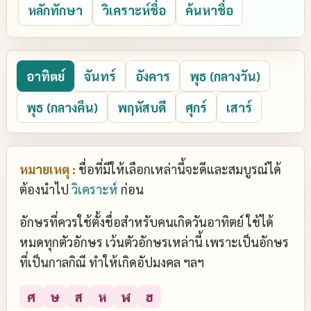
หลักทักษา
วิเคราะห์ชื่อ
ค้นหาชื่อ
อาทิตย์
จันทร์
อังคาร
พุธ (กลางวัน)
พุธ (กลางคืน)
พฤหัสบดี
ศุกร์
เสาร์
หมายเหตุ :
ชื่อที่มีให้เลือกเหล่านี้จะดีและสมบูรณ์ได้
ต้องนำไป
วิเคราะห์
ก่อน
อักษรที่ควรใช้ตั้งชื่อสำหรับคนเกิดวันอาทิตย์ ใช้ได้
หมดทุกตัวอักษร เว้นตัวอักษรเหล่านี้ เพราะเป็นอักษร
ที่เป็นกาลกิณี ทำให้เกิดอัปมงคล ฯลฯ
ศ
ษ
ส
ห
ฬ
ฮ