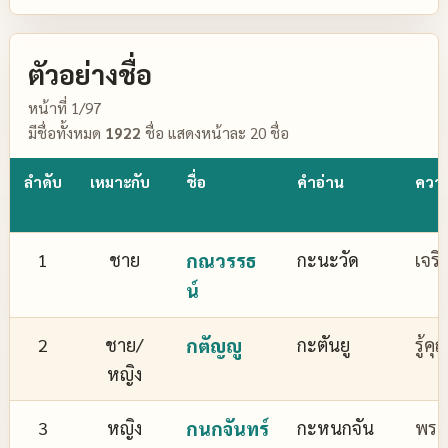
ตัวอย่างชื่อ
หน้าที่ 1/97
มีชื่อทั้งหมด
1922
ชื่อ แสดงหน้าละ 20 ชื่อ
ลำดับ
เหมาะกับ
ชื่อ
คำอ่าน
ควา
1
ชาย
กณวรรธ
กะนะวัด
เจริ
น์
2
ชาย/
กตัญญู
กะตันยู
รู้ค
หญิง
3
หญิง
กนกจันทร์
กะหนกจัน
พระจ