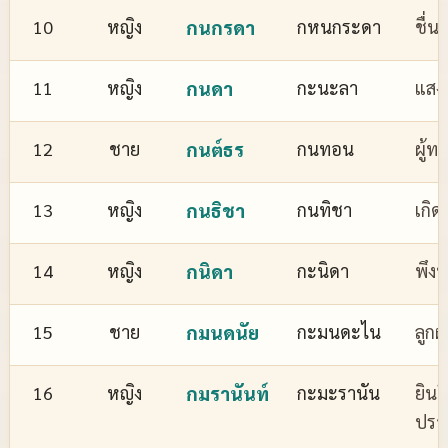
10
หญิง
กนกรดา
กหนกระดา
ชื่
11
หญิง
กนดา
กะนะลา
แสงส
12
ชาย
กนต์ธร
กนทอน
ผู้ทร
13
หญิง
กนธิชา
กนทิชา
เกิด
14
หญิง
กนิดา
กะนิดา
พึงพ
15
ชาย
กมนดนัย
กะมนดะไน
ลูกผ
16
หญิง
กมรานันท์
กะมะรานัน
ยินด
ปรา