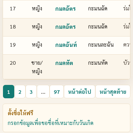
17
หญิง
กมลฉัตร
กะมนฉัด
ร่มใ
18
หญิง
กมลฉัตร
กะมนฉัด
ร่มใ
19
หญิง
กมลฉันท์
กะมนละฉัน
ควา
20
ชาย/
กมลทัต
กะมนทัด
บัว
หญิง
1
2
3
...
97
หน้าต่อไป
หน้าสุดท้าย
ตั้งชื่อให้ฟรี
กรอกข้อมูลเพื่อขอชื่อที่เหมาะกับวันเกิด