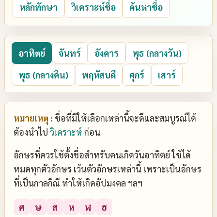
หลักทักษา
วิเคราะห์ชื่อ
ค้นหาชื่อ
อาทิตย์
จันทร์
อังคาร
พุธ (กลางวัน)
พุธ (กลางคืน)
พฤหัสบดี
ศุกร์
เสาร์
หมายเหตุ :
ชื่อที่มีให้เลือกเหล่านี้จะดีและสมบูรณ์ได้
ต้องนำไป
วิเคราะห์
ก่อน
อักษรที่ควรใช้ตั้งชื่อสำหรับคนเกิดวันอาทิตย์ ใช้ได้
หมดทุกตัวอักษร เว้นตัวอักษรเหล่านี้ เพราะเป็นอักษร
ที่เป็นกาลกิณี ทำให้เกิดอัปมงคล ฯลฯ
ศ
ษ
ส
ห
ฬ
ฮ