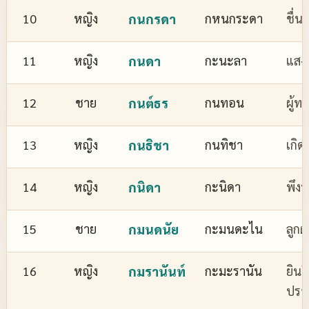
10
หญิง
กนกรดา
กหนกระดา
ชื่
11
หญิง
กนดา
กะนะลา
แสงส
12
ชาย
กนต์ธร
กนทอน
ผู้ทร
13
หญิง
กนธิชา
กนทิชา
เกิด
14
หญิง
กนิดา
กะนิดา
พึงพ
15
ชาย
กมนดนัย
กะมนดะไน
ลูกผ
16
หญิง
กมรานันท์
กะมะรานัน
ยินด
ปรา