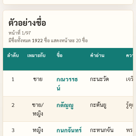
ตัวอย่างชื่อ
หน้าที่ 1/97
มีชื่อทั้งหมด
1922
ชื่อ แสดงหน้าละ 20 ชื่อ
ลำดับ
เหมาะกับ
ชื่อ
คำอ่าน
ควา
1
ชาย
กณวรรธ
กะนะวัด
เจริ
น์
2
ชาย/
กตัญญู
กะตันยู
รู้ค
หญิง
3
หญิง
กนกจันทร์
กะหนกจัน
พระจ