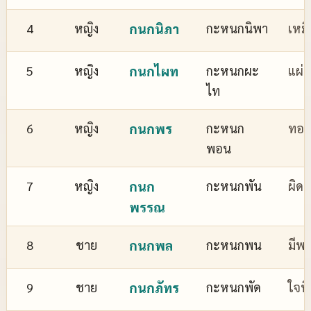
4
หญิง
กนกนิภา
กะหนกนิพา
เหม
5
หญิง
กนกไผท
กะหนกผะ
แผ่
ไท
6
หญิง
กนกพร
กะหนก
ทอง
พอน
7
หญิง
กนก
กะหนกพัน
ผิด
พรรณ
8
ชาย
กนกพล
กะหนกพน
มีพล
9
ชาย
กนกภัทร
กะหนกพัด
ใจที